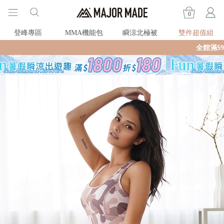
0
登峰專區
MMA機能包
瞬涼北極被
雙件超值組
全館滿$990即享免