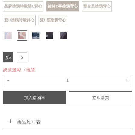
品牌塗鴉時髦雙U背心
後背Y字塗鴉背心
雙交叉塗鴉背心
雙U塗鴉時髦背心
雙U領塗鴉背心
XS
S
奶茶迷彩
/ 現貨
-
+
加入購物車
立即購買
商品尺寸表