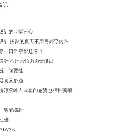
資訊
設計的時髦背心
設計 炎熱的夏天不用另外穿內衣
穿、日常穿都超適合
設計 不用害怕肉肉會溢出
感、包覆性
緊實又舒適
瞬涼登峰衣成套的感覺也很推薦唷
、聚酯纖維
性佳
AIWAN