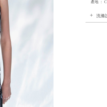
產地 ： C
洗滌