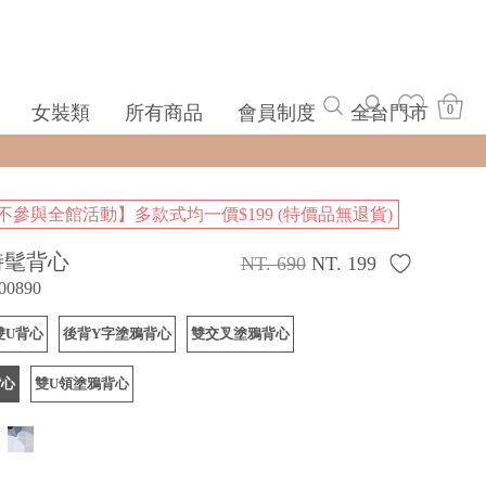
女裝類
所有商品
會員制度
全台門市
0
不參與全館活動】多款式均一價$199 (特價品無退貨)
時髦背心
NT. 690
NT. 199
00890
雙U背心
後背Y字塗鴉背心
雙交叉塗鴉背心
背心
雙U領塗鴉背心