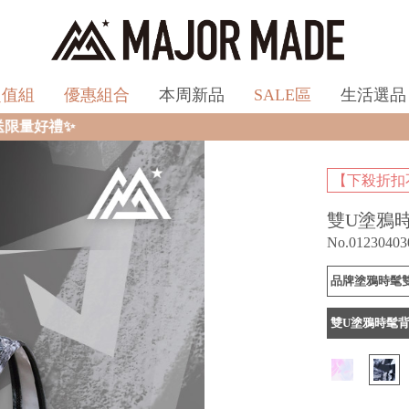
超值組
優惠組合
本周新品
SALE區
生活選品
【下殺折扣
雙U塗鴉
No.01230403
品牌塗鴉時髦
雙U塗鴉時髦