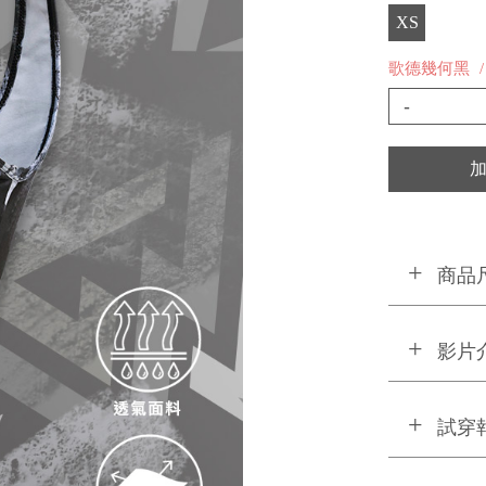
XS
歌德幾何黑
-
商品
影片
試穿