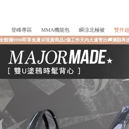
登峰專區
MMA機能包
瞬涼北極被
雙件
🛒現貨商品2個工作天內火速寄出🚚滿額再送限量好禮✨