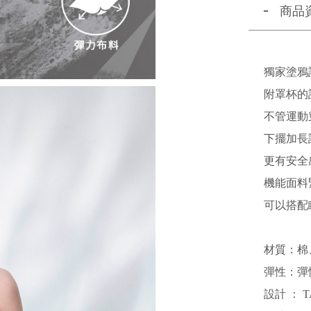
商品
獨家塗鴉
附罩杯的
不管運動
下擺加長
更有安全
機能面料
可以搭配
材質：棉
彈性：彈
設計 ： T