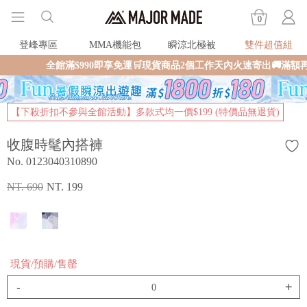
0
登峰專區
MMA機能包
瞬涼北極被
雙件超值組
全館滿$990即享免運🛒現貨商品2個工作天內火速寄出🚚滿額
【下殺折扣不參與全館活動】多款式均一價$199 (特價品無退貨)
收腹時髦內搭褲
No. 0123040310890
NT. 690
NT. 199
現貨/預購/售罄
-
+