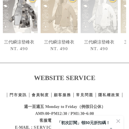
三代瞬涼登峰衣
三代瞬涼登峰衣
三代瞬涼登峰衣
三
NT. 490
NT. 490
NT. 490
WEBSITE SERVICE
門市資訊
會員制度
顧客服務
常見問題
隱私權政策
週一至週五 Monday to Friday（例假日公休）
AM9:00~PM12:30 / PM1:30~6:00
客服電話：
02-2332-0855
「初次訂閱」領50元折扣碼！
E-MAIL：
SERVICE@MAJORMADE.COM.TW