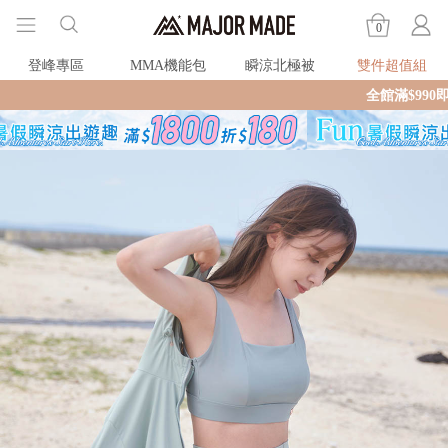
0
登峰專區
MMA機能包
瞬涼北極被
雙件超值組
全館滿$990即享免運🛒現貨商