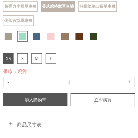
超彈力小標單車褲
美式感時髦單車褲
時髦塗鴉口袋單車褲
俐落有型單車褲
XS
S
M
L
果綠
/ 現貨
-
+
加入購物車
立即購買
商品尺寸表