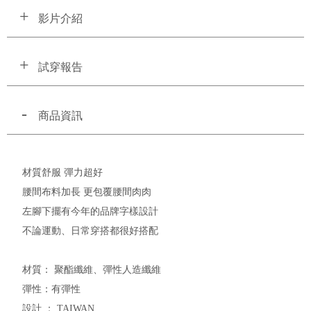
影片介紹
試穿報告
商品資訊
材質舒服 彈力超好
腰間布料加長 更包覆腰間肉肉
左腳下擺有今年的品牌字樣設計
不論運動、日常穿搭都很好搭配
材質： 聚酯纖維、彈性人造纖維
彈性：有彈性
設計 ： TAIWAN