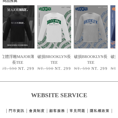
商品推薦
立體浮雕MAJOR薄
破損BROOKLYN長
破損BROOKLYN長
破損
長TEE
TEE
TEE
NT. 590
NT. 299
NT. 590
NT. 299
NT. 590
NT. 299
NT.
WEBSITE SERVICE
門市資訊
會員制度
顧客服務
常見問題
隱私權政策