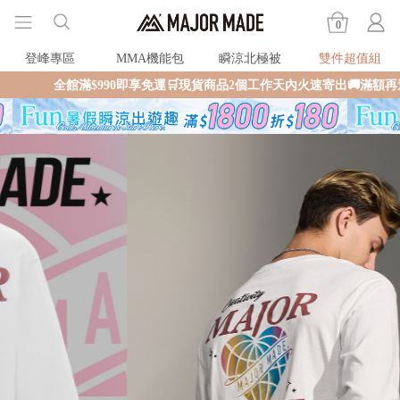
0
登峰專區
MMA機能包
瞬涼北極被
雙件超值組
全館滿$990即享免運🛒現貨商品2個工作天內火速寄出🚚滿額再送限量好