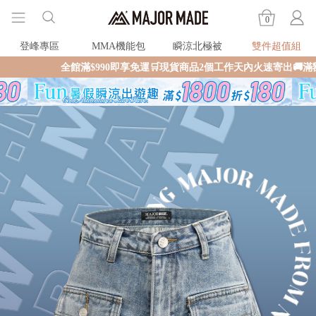
0
登峰專區
MMA機能包
瞬涼北極被
雙件超值組
全館滿$990即享免運🛒現貨商品2個工作天內火速寄出🚚滿額再送限