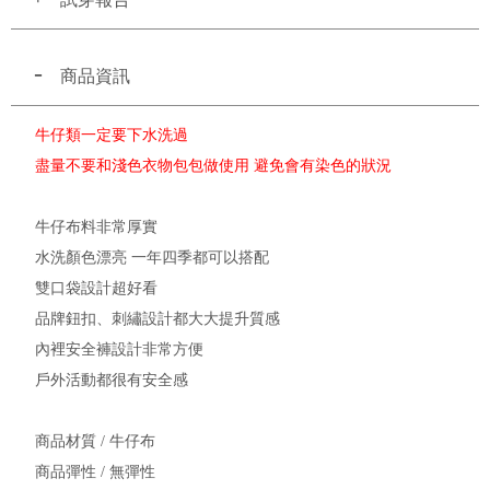
商品資訊
牛仔類一定要下水洗過
盡量不要和淺色衣物包包做使用 避免會有染色的狀況
牛仔布料非常厚實
水洗顏色漂亮 一年四季都可以搭配
雙口袋設計超好看
品牌鈕扣、刺繡設計都大大提升質感
內裡安全褲設計非常方便
戶外活動都很有安全感
商品材質 / 牛仔布
商品彈性 / 無彈性