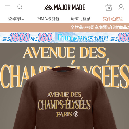
0
登峰專區
MMA機能包
瞬涼北極被
雙件超值組
全館滿$990即享免運🛒現貨商品2個工作