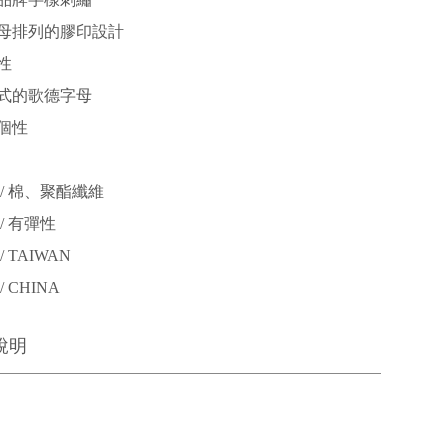
母排列的膠印設計
性
式的歌德字母
個性
/ 棉、聚酯纖維
/ 有彈性
 TAIWAN
 CHINA
說明