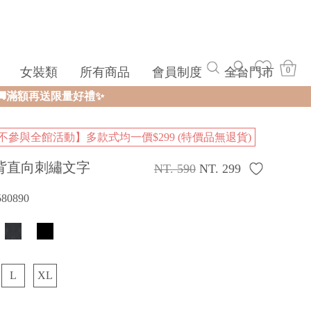
女裝類
所有商品
會員制度
全台門市
0
不參與全館活動】多款式均一價$299 (特價品無退貨)
背直向刺繡文字
NT. 590
NT. 299
580890
L
XL