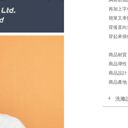
再加上字
簡單又率
背後直向
穿起來很
商品材質 
商品彈性 
商品設計 /
商品產地 /
洗滌