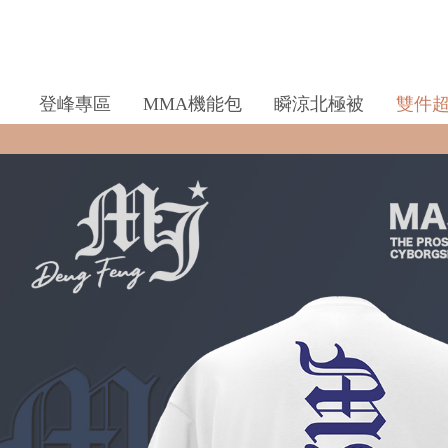
登峰專區
MMA機能包
瞬涼北極被
雙件
全館滿$990即