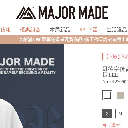
超值組
優惠組合
本周新品
SALE區
生活選品
享免運🛒現貨商品2個工作天內火速寄出🚚滿額再送限量好禮✨
【下殺折扣
哥德字後
長TEE
No. 0123090
S
M
白
/ 現貨