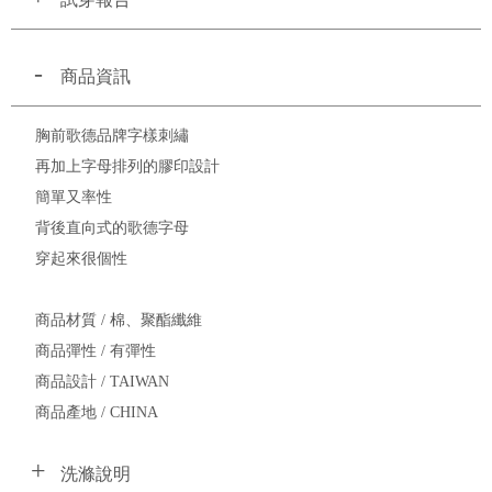
商品資訊
胸前歌德品牌字樣刺繡
再加上字母排列的膠印設計
簡單又率性
背後直向式的歌德字母
穿起來很個性
商品材質 / 棉、聚酯纖維
商品彈性 / 有彈性
商品設計 / TAIWAN
商品產地 / CHINA
洗滌說明