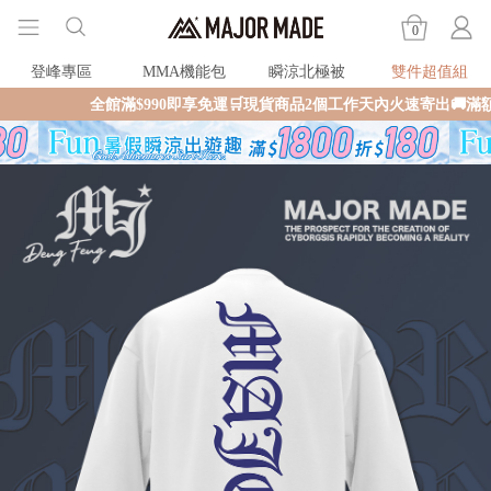
0
登峰專區
MMA機能包
瞬涼北極被
雙件超值組
全館滿$990即享免運🛒現貨商品2個工作天內火速寄出🚚滿額再送限量好