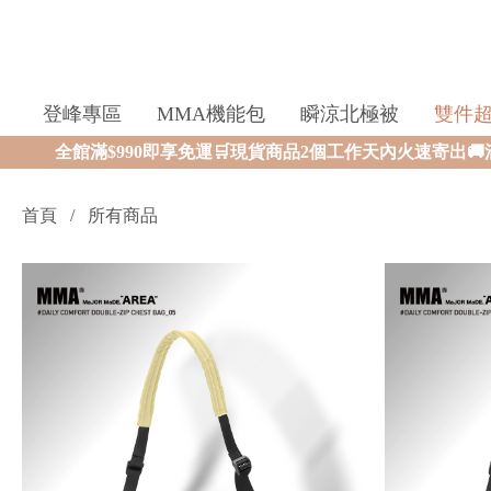
登峰專區
MMA機能包
瞬涼北極被
雙件
0即享免運🛒現貨商品2個工作天內火速寄出🚚滿額再送限量好禮✨
首頁
所有商品