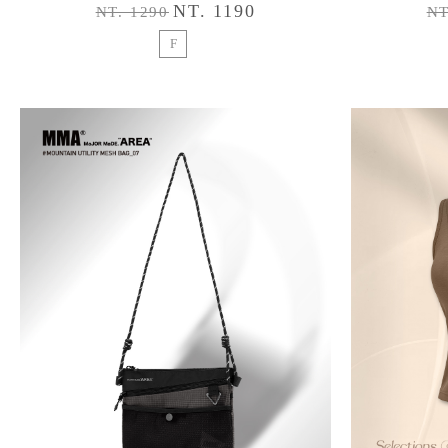
NT. 1190
NT. 1290
NT
F