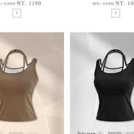
NT. 1190
NT. 1
. 1290
NT. 1190
F
F