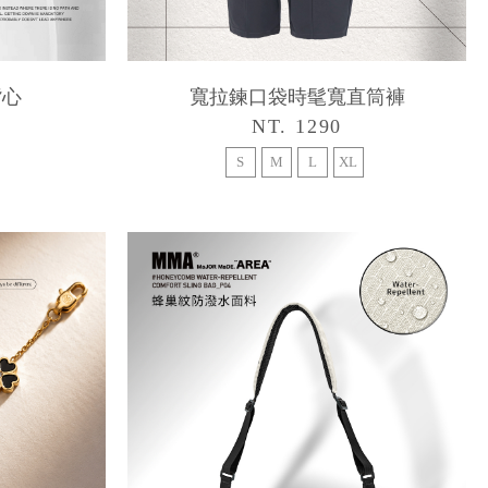
背心
寬拉鍊口袋時髦寬直筒褲
NT. 1290
S
M
L
XL