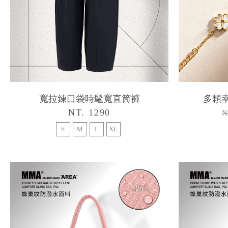
寬拉鍊口袋時髦寬直筒褲
多顆
NT. 1290
N
S
M
L
XL