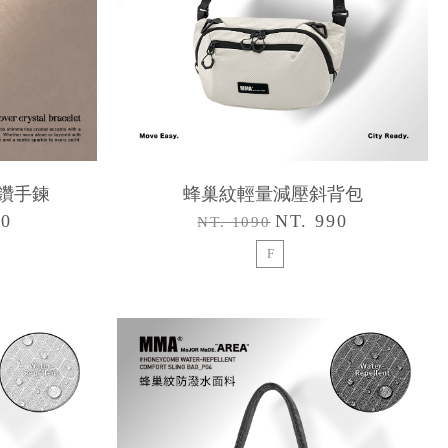
鑽手鍊
蜂巢紋輕量減壓斜背包
90
NT. 990
NT. 1090
F