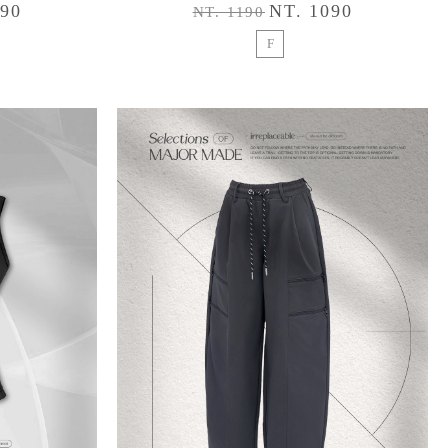
090
NT. 1090
NT. 1190
F