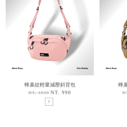
蜂巢紋輕量減壓斜背包
蜂
NT. 990
NT. 1090
N
F