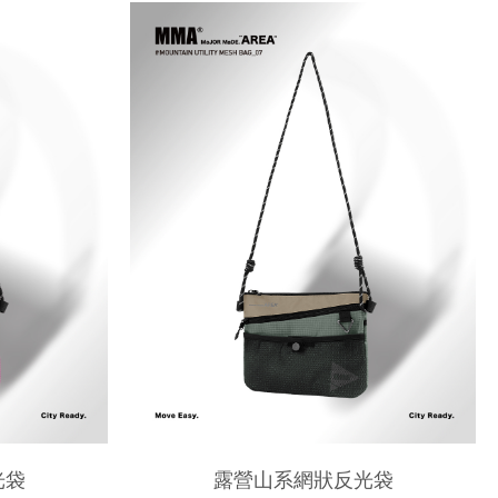
光袋
露營山系網狀反光袋