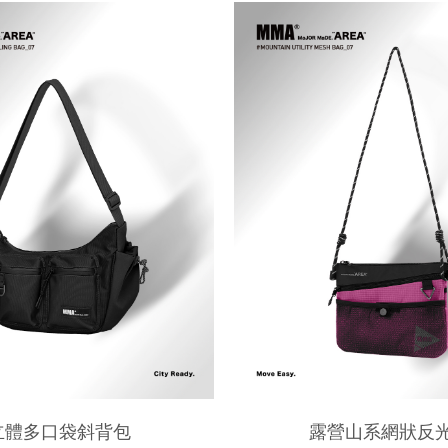
立體多口袋斜背包
露營山系網狀反