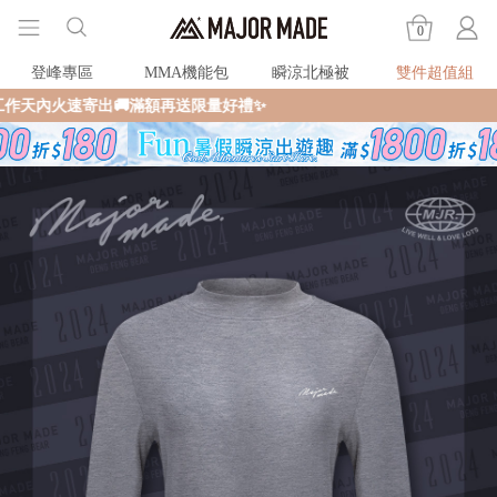
0
登峰專區
MMA機能包
瞬涼北極被
雙件超值組
火速寄出🚚滿額再送限量好禮✨