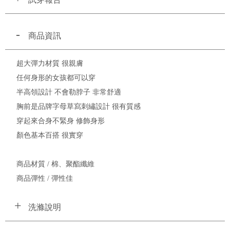
商品資訊
超大彈力材質 很親膚
任何身形的女孩都可以穿
半高領設計 不會勒脖子 非常舒適
胸前是品牌字母草寫刺繡設計 很有質感
穿起來合身不緊身 修飾身形
顏色基本百搭 很實穿
商品材質 / 棉、聚酯纖維
商品彈性 / 彈性佳
洗滌說明