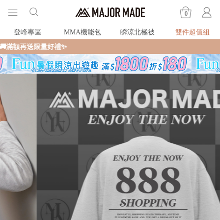
0
登峰專區
MMA機能包
瞬涼北極被
雙件超值組
全館滿$990