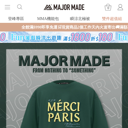
0
登峰專區
MMA機能包
瞬涼北極被
雙件超值組
全館滿$990即享免運🛒現貨商品2個工作天內火速寄出🚚滿額再送限量