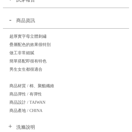
商品資訊
超厚實字母立體刺繡
疊層配色的效果很特別
做工非常細膩
簡單搭配即很有特色
男生女生都很適合
商品材質 / 棉、聚酯纖維
商品彈性 / 有彈性
商品設計 / TAIWAN
商品產地 / CHINA
洗滌說明