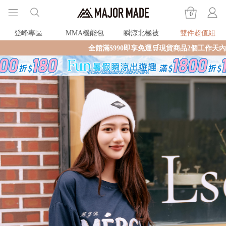
0
登峰專區
MMA機能包
瞬涼北極被
雙件超值組
全館滿$990即享免運🛒現貨商品2個工作天內火速寄出