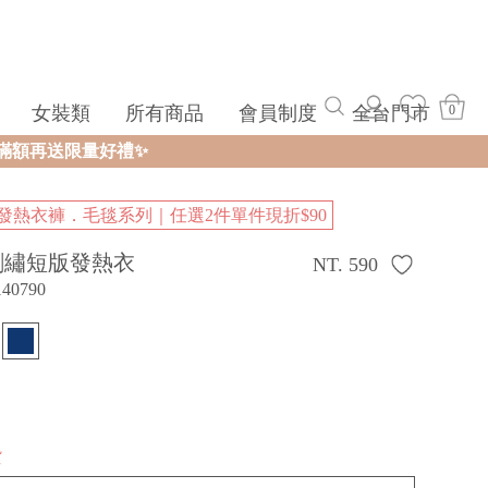
女裝類
所有商品
會員制度
全台門市
0
發熱衣褲．毛毯系列｜任選2件單件現折$90
刺繡短版發熱衣
NT. 590
140790
貨