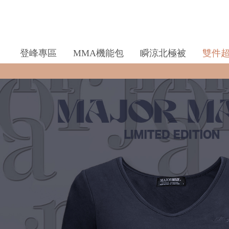
登峰專區
MMA機能包
瞬涼北極被
雙件
全館滿$990即