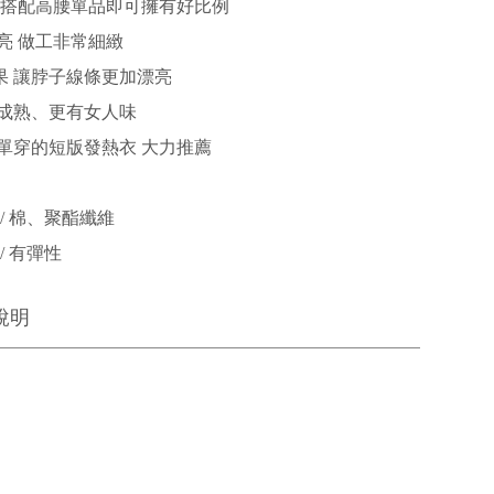
 搭配高腰單品即可擁有好比例
亮 做工非常細緻
果 讓脖子線條更加漂亮
成熟、更有女人味
單穿的短版發熱衣 大力推薦
/ 棉、聚酯纖維
/ 有彈性
說明