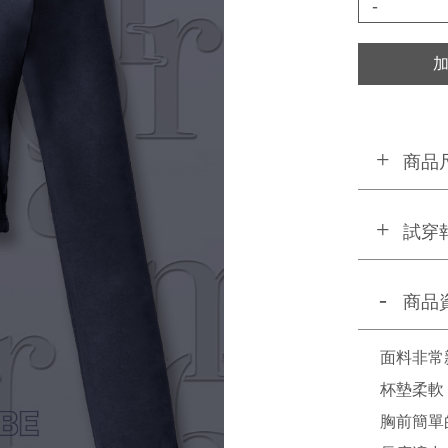
-
商品
試穿
商品
面料非常
杯墊柔軟
胸前簡單