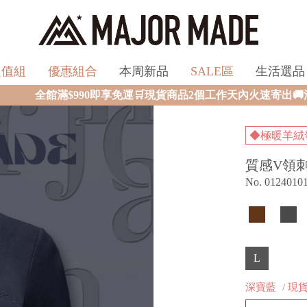
超值組
優惠組合
本周新品
SALE區
生活選品
享免運🛒現貨商品2個工作天內火速寄出🚚滿額再送限量好禮✨
◆極暖羊絨
質感V領
No. 0124010
L
深寶藍
/ 現