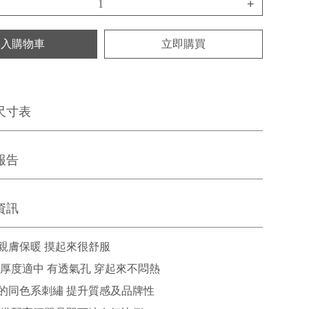
+
加入購物車
立即購買
尺寸表
報告
資訊
親膚保暖 摸起來很舒服
 厚度適中 有透氣孔 穿起來不悶熱
的同色系刺繡 提升質感及品牌性