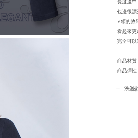
長度適中
包邊很漂
V領的效
看起來更
完全可以
商品材質 
商品彈性 
洗滌