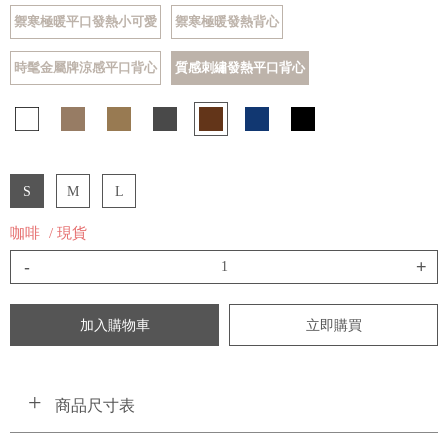
禦寒極暖平口發熱小可愛
禦寒極暖發熱背心
時髦金屬牌涼感平口背心
質感刺繡發熱平口背心
S
M
L
咖啡
/ 現貨
-
+
加入購物車
立即購買
商品尺寸表