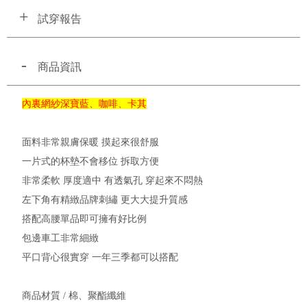
試穿報告
商品資訊
內裏網紗深寶藍、咖啡、卡其
面料非常親膚保暖 摸起來很舒服
一片式的杯墊不會移位 拆取方便
非常柔軟 厚度適中 有透氣孔 穿起來不悶熱
左下角有精緻品牌刺繡 更大大提升質感
搭配高腰單品即可擁有好比例
包邊車工非常細緻
平口背心很實穿 一年三季都可以搭配
商品材質 / 棉、聚酯纖維