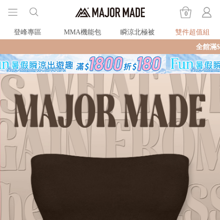
0
登峰專區
MMA機能包
瞬涼北極被
雙件超值組
全館滿$990即享免