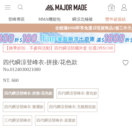
0
登峰專區
MMA機能包
瞬涼北極被
雙件超值組
全館滿$990即享免運🛒現貨商品2個工作天內火速寄出🚚滿
【換季折扣．不參與活動】四代瞬涼防曬外套 任選2件$1100
四代瞬涼登峰衣-拼接/花色款
No.0124030021080
NT. 660
四代瞬涼登峰衣-拼接/花色款
四代瞬涼登峰衣-素色款
四代瞬涼登峰衣-漸層款
四代瞬涼登峰衣-充氣頸枕款
三代瞬涼登峰衣
四代瞬涼登峰衣-孩童款