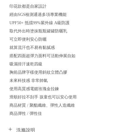
印花款都是自家設計
經由SGS檢測通過多項專業機能
UPF50+ 抵擋99%紫外線 A級防護
取代外出時塗抹瓶瓶罐罐防曬乳
可立即便利安心防曬
就算流汗也不易有黏膩感
搭配四面超彈力面料可活動伸展自如
吸濕排汗速乾四級
胸前品牌字樣使用斜紋立體凸膠
未來科技感 非常帥氣
使用高質感電鍍玫瑰金拉鍊
滑順好拉不刮手 孩童也可以安心使用
商品材質 / 聚酯纖維、彈性人造纖維
商品彈性 / 彈性佳
洗滌說明