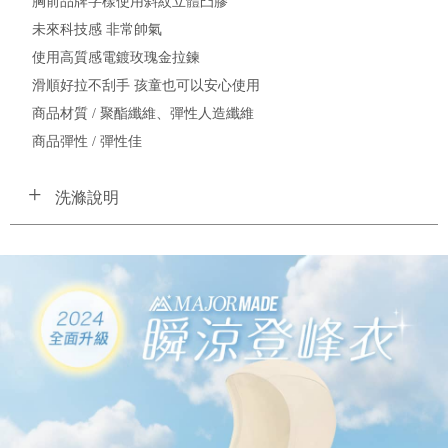
胸前品牌字樣使用斜紋立體凸膠
未來科技感 非常帥氣
使用高質感電鍍玫瑰金拉鍊
滑順好拉不刮手 孩童也可以安心使用
商品材質 / 聚酯纖維、彈性人造纖維
商品彈性 / 彈性佳
洗滌說明