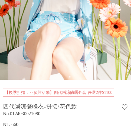
【換季折扣．不參與活動】四代瞬涼防曬外套 任選2件$1100
四代瞬涼登峰衣-拼接/花色款
No.0124030021080
NT. 660