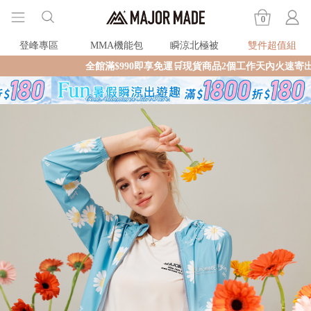
0
登峰專區
MMA機能包
瞬涼北極被
雙件超值組
全館滿$990即享免運🛒現貨商品2個工作天內火速寄出🚚滿額再送限量好