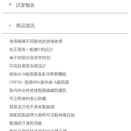
試穿報告
商品資訊
使用兩個不同顏色的拼接效果
在正面有一點微V的設計
袖子的部分也非常特別
印花款都是自家設計
經由SGS檢測通過多項專業機能
UPF50+ 抵擋99%紫外線 A級防護
取代外出時塗抹瓶瓶罐罐防曬乳
可立即便利安心防曬
就算流汗也不易有黏膩感
搭配四面超彈力面料可活動伸展自如
吸濕排汗速乾四級