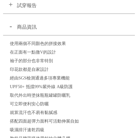
試穿報告
商品資訊
使用兩個不同顏色的拼接效果
在正面有一點微V的設計
袖子的部分也非常特別
印花款都是自家設計
經由SGS檢測通過多項專業機能
UPF50+ 抵擋99%紫外線 A級防護
取代外出時塗抹瓶瓶罐罐防曬乳
可立即便利安心防曬
就算流汗也不易有黏膩感
搭配四面超彈力面料可活動伸展自如
吸濕排汗速乾四級