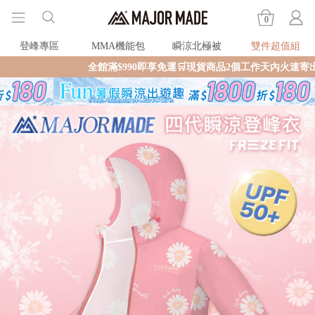
0
登峰專區
MMA機能包
瞬涼北極被
雙件超值組
全館滿$990即享免運🛒現貨商品2個工作天內火速寄出🚚滿額再送限量