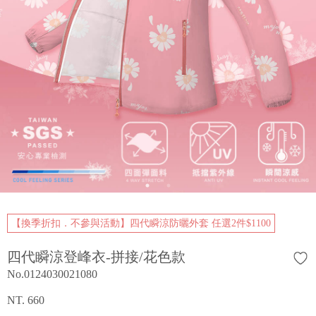
【換季折扣．不參與活動】四代瞬涼防曬外套 任選2件$1100
四代瞬涼登峰衣-拼接/花色款
No.0124030021080
NT. 660