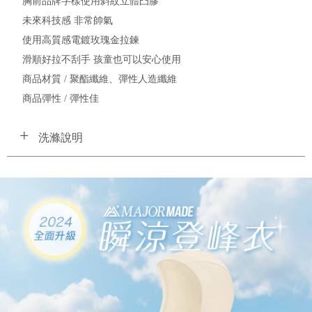
胸前品牌字樣使用斜紋立體凸膠
未來科技感 非常帥氣
使用高質感電鍍玫瑰金拉鍊
滑順好拉不刮手 孩童也可以安心使用
商品材質 / 聚酯纖維、彈性人造纖維
商品彈性 / 彈性佳
洗滌說明