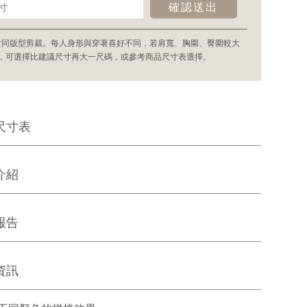
確認送出
女同版型剪裁。每人身形與穿著喜好不同，若肩寬、胸圍、臀圍較大
，可選擇比建議尺寸再大一尺碼，或參考商品尺寸表選擇。
尺寸表
介紹
報告
資訊