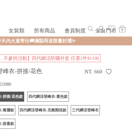
女裝類
所有商品
會員制度
全台門市
0
送限量好禮✨
．不參與活動】四代瞬涼防曬外套 任選2件$1100
登峰衣-拼接/花色
NT. 660
21080
-拼接/花色款
四代瞬涼登峰衣-素色款
-漸層款
四代瞬涼登峰衣-充氣頸枕款
三代瞬涼登峰衣
-孩童款