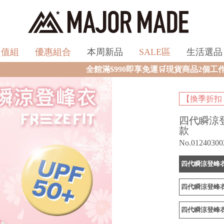
超值組
優惠組合
本周新品
SALE區
生活選品
全館滿$990即享免運🛒現貨商品2個工作天內火速寄出🚚滿額再
【換季折扣
四代瞬涼
款
No.01240300
四代瞬涼登峰衣
四代瞬涼登峰衣
四代瞬涼登峰衣