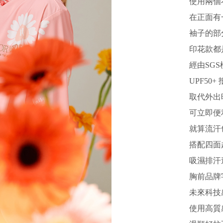
使用兩個
在正面有
袖子的部
印花款都
經由SG
UPF50
取代外出
可立即便
就算流汗
搭配四面
吸濕排汗
胸前品牌
未來科技
使用高質