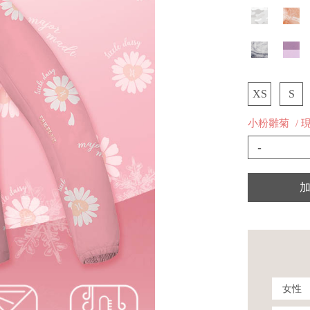
XS
S
小粉雛菊
/ 
-