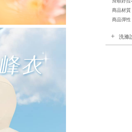
滑順好拉
商品材質
商品彈性 
洗滌