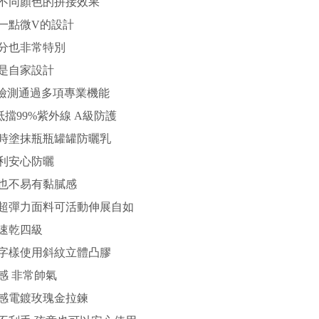
不同顏色的拼接效果
一點微V的設計
分也非常特別
是自家設計
S檢測通過多項專業機能
+ 抵擋99%紫外線 A級防護
時塗抹瓶瓶罐罐防曬乳
利安心防曬
也不易有黏膩感
超彈力面料可活動伸展自如
速乾四級
字樣使用斜紋立體凸膠
感 非常帥氣
感電鍍玫瑰金拉鍊