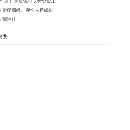
不刮手 孩童也可以安心使用
 / 聚酯纖維、彈性人造纖維
/ 彈性佳
說明