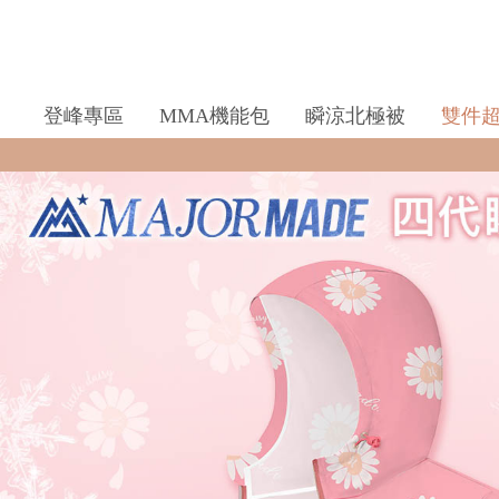
登峰專區
MMA機能包
瞬涼北極被
雙件