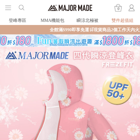
0
登峰專區
MMA機能包
瞬涼北極被
雙件超值組
全館滿$990即享免運🛒現貨商品2個工作天內火速寄出🚚滿額再