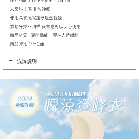
胸前品牌字樣使用斜紋立體凸膠
未來科技感 非常帥氣
使用高質感電鍍玫瑰金拉鍊
滑順好拉不刮手 孩童也可以安心使用
商品材質 / 聚酯纖維、彈性人造纖維
商品彈性 / 彈性佳
洗滌說明