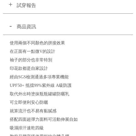
試穿報告
商品資訊
使用兩個不同顏色的拼接效果
在正面有一點微V的設計
袖子的部分也非常特別
印花款都是自家設計
經由SGS檢測通過多項專業機能
UPF50+ 抵擋99%紫外線 A級防護
取代外出時塗抹瓶瓶罐罐防曬乳
可立即便利安心防曬
就算流汗也不易有黏膩感
搭配四面超彈力面料可活動伸展自如
吸濕排汗速乾四級