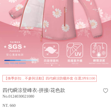
【換季折扣．不參與活動】四代瞬涼防曬外套 任選2件$1100
四代瞬涼登峰衣-拼接/花色款
No.0124030021080
NT. 660