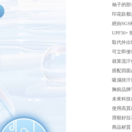
袖子的部
印花款都
經由SG
UPF50
取代外出
可立即便
就算流汗
搭配四面
吸濕排汗
胸前品牌
未來科技
使用高質
滑順好拉
商品材質