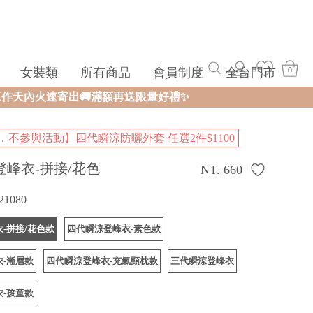
女裝類
所有商品
會員制度
全台門市
0
額再送限量好禮✨
．不參與活動】四代瞬涼防曬外套 任選2件$1100
登峰衣-拼接/花色
NT. 660
21080
-拼接/花色款
四代瞬涼登峰衣-素色款
-漸層款
四代瞬涼登峰衣-充氣頸枕款
三代瞬涼登峰衣
-孩童款