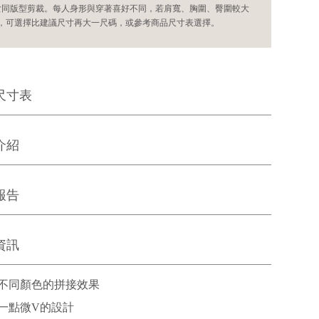
女同版型剪裁。每人身形與穿著喜好不同，若肩寬、胸圍、臀圍較大
，可選擇比建議尺寸再大一尺碼，或參考商品尺寸表選擇。
尺寸表
介紹
報告
資訊
不同顏色的拼接效果
一點微V的設計