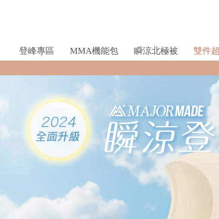
登峰專區
MMA機能包
瞬涼北極被
雙件