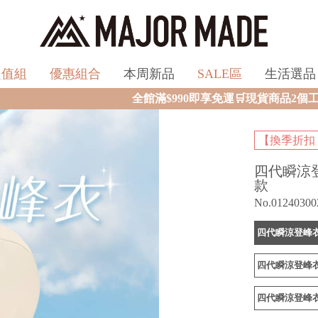
超值組
優惠組合
本周新品
SALE區
生活選品
全館滿$990即享免運🛒現貨商品2個工作天內火速寄出🚚滿
【換季折扣
四代瞬涼
款
No.01240300
四代瞬涼登峰衣
四代瞬涼登峰衣
四代瞬涼登峰衣