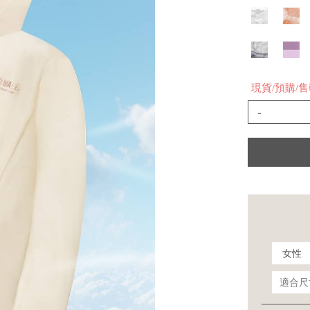
現貨/預購/
-