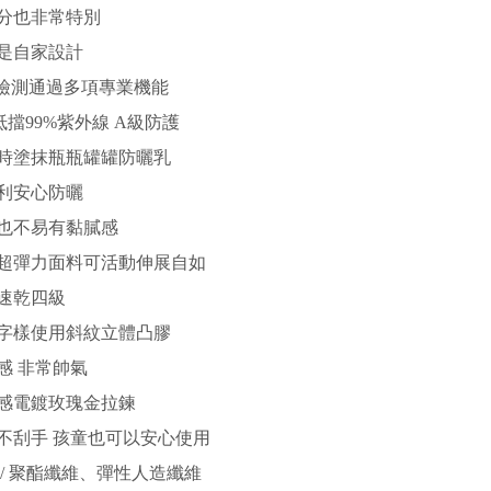
分也非常特別
是自家設計
S檢測通過多項專業機能
+ 抵擋99%紫外線 A級防護
時塗抹瓶瓶罐罐防曬乳
利安心防曬
也不易有黏膩感
超彈力面料可活動伸展自如
速乾四級
字樣使用斜紋立體凸膠
感 非常帥氣
感電鍍玫瑰金拉鍊
不刮手 孩童也可以安心使用
 / 聚酯纖維、彈性人造纖維