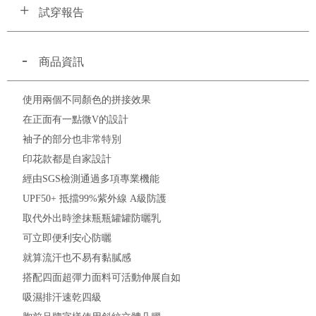
試穿報告
商品資訊
使用兩個不同顏色的拼接效果
在正面有一點微V的設計
袖子的部分也非常特別
印花款都是自家設計
經由SGS檢測通過多項專業機能
UPF50+ 抵擋99%紫外線 A級防護
取代外出時塗抹瓶瓶罐罐防曬乳
可立即便利安心防曬
就算流汗也不易有黏膩感
搭配四面超彈力面料可活動伸展自如
吸濕排汗速乾四級