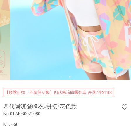
【換季折扣．不參與活動】四代瞬涼防曬外套 任選2件$1100
四代瞬涼登峰衣-拼接/花色款
No.0124030021080
NT. 660