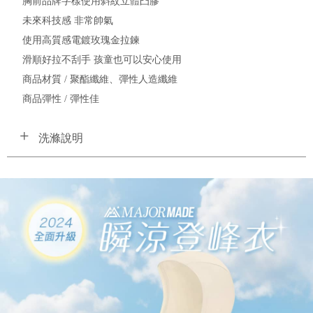
胸前品牌字樣使用斜紋立體凸膠
未來科技感 非常帥氣
使用高質感電鍍玫瑰金拉鍊
滑順好拉不刮手 孩童也可以安心使用
商品材質 / 聚酯纖維、彈性人造纖維
商品彈性 / 彈性佳
洗滌說明