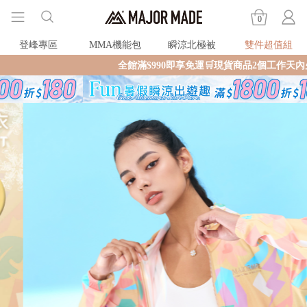
0
登峰專區
MMA機能包
瞬涼北極被
雙件超值組
全館滿$990即享免運🛒現貨商品2個工作天內火速寄出🚚滿額再