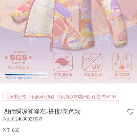
【換季折扣．不參與活動】四代瞬涼防曬外套 任選2件$1100
四代瞬涼登峰衣-拼接/花色款
No.0124030021080
NT. 660