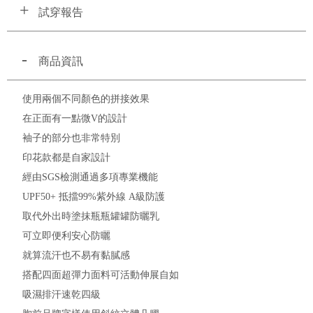
試穿報告
商品資訊
使用兩個不同顏色的拼接效果
在正面有一點微V的設計
袖子的部分也非常特別
印花款都是自家設計
經由SGS檢測通過多項專業機能
UPF50+ 抵擋99%紫外線 A級防護
取代外出時塗抹瓶瓶罐罐防曬乳
可立即便利安心防曬
就算流汗也不易有黏膩感
搭配四面超彈力面料可活動伸展自如
吸濕排汗速乾四級