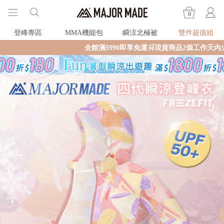
0
登峰專區
MMA機能包
瞬涼北極被
雙件超值組
全館滿$990即享免運🛒現貨商品2個工作天內火速寄出🚚滿額再