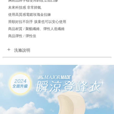
胸前品牌字樣使用斜紋立體凸膠
未來科技感 非常帥氣
使用高質感電鍍玫瑰金拉鍊
滑順好拉不刮手 孩童也可以安心使用
商品材質 / 聚酯纖維、彈性人造纖維
商品彈性 / 彈性佳
洗滌說明