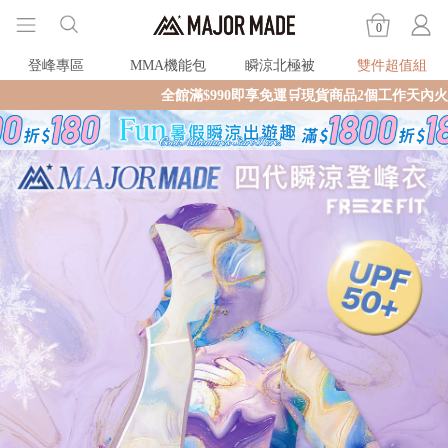
0
登峰專區
MMA機能包
瞬涼北極被
雙件超值組
全館滿$990即享免運🛒現貨商品2個工作天內火速寄出🚚滿額再送