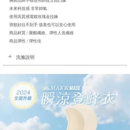
胸前品牌字樣使用斜紋立體凸膠
未來科技感 非常帥氣
使用高質感電鍍玫瑰金拉鍊
滑順好拉不刮手 孩童也可以安心使用
商品材質 / 聚酯纖維、彈性人造纖維
商品彈性 / 彈性佳
洗滌說明