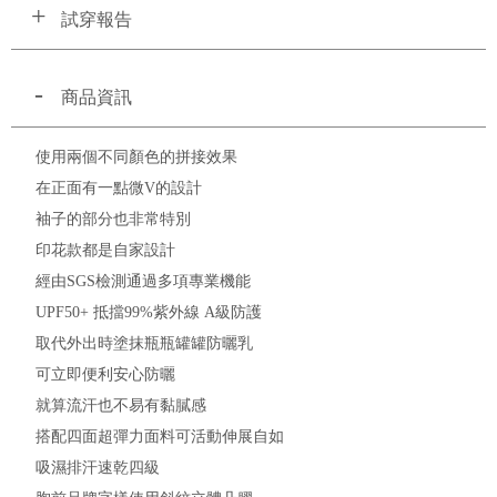
試穿報告
商品資訊
使用兩個不同顏色的拼接效果
在正面有一點微V的設計
袖子的部分也非常特別
印花款都是自家設計
經由SGS檢測通過多項專業機能
UPF50+ 抵擋99%紫外線 A級防護
取代外出時塗抹瓶瓶罐罐防曬乳
可立即便利安心防曬
就算流汗也不易有黏膩感
搭配四面超彈力面料可活動伸展自如
吸濕排汗速乾四級