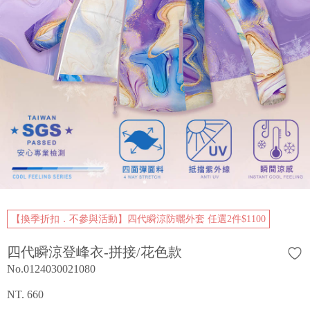
【換季折扣．不參與活動】四代瞬涼防曬外套 任選2件$1100
四代瞬涼登峰衣-拼接/花色款
No.0124030021080
NT. 660