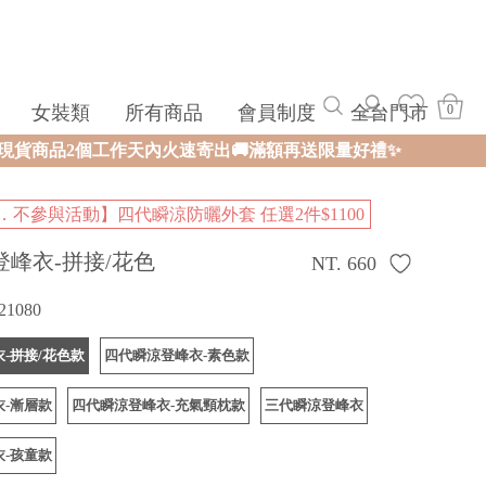
女裝類
所有商品
會員制度
全台門市
0
火速寄出🚚滿額再送限量好禮✨
．不參與活動】四代瞬涼防曬外套 任選2件$1100
登峰衣-拼接/花色
NT. 660
21080
-拼接/花色款
四代瞬涼登峰衣-素色款
-漸層款
四代瞬涼登峰衣-充氣頸枕款
三代瞬涼登峰衣
-孩童款