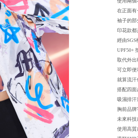
使用兩個
在正面有
袖子的部
印花款都
經由SG
UPF50
取代外出
可立即便
就算流汗
搭配四面
吸濕排汗
胸前品牌
未來科技
使用高質