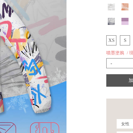
XS
S
噴墨塗鴉
/ 
-