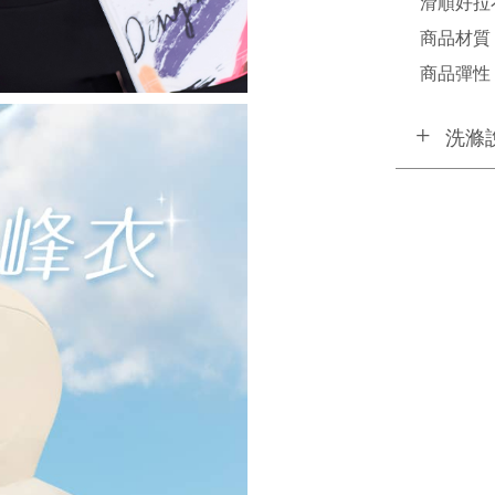
滑順好拉
商品材質
商品彈性 
洗滌