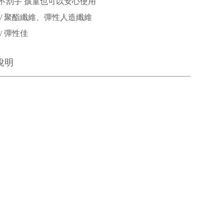
不刮手 孩童也可以安心使用
 / 聚酯纖維、彈性人造纖維
/ 彈性佳
說明