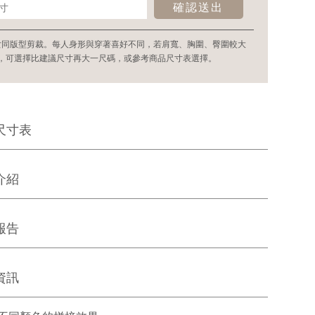
確認送出
女同版型剪裁。每人身形與穿著喜好不同，若肩寬、胸圍、臀圍較大
，可選擇比建議尺寸再大一尺碼，或參考商品尺寸表選擇。
尺寸表
介紹
報告
資訊