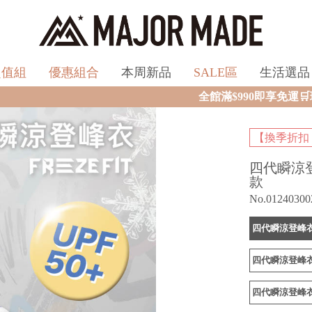
超值組
優惠組合
本周新品
SALE區
生活選品
全館滿$990即享免運🛒現貨商品2個工作天內
【換季折扣
四代瞬涼
款
No.01240300
四代瞬涼登峰衣
四代瞬涼登峰衣
四代瞬涼登峰衣