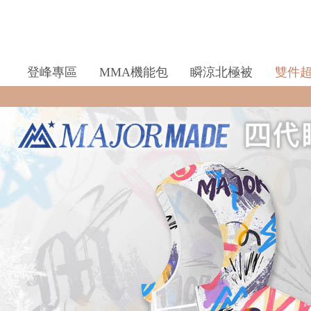
登峰專區
MMA機能包
瞬涼北極被
雙件