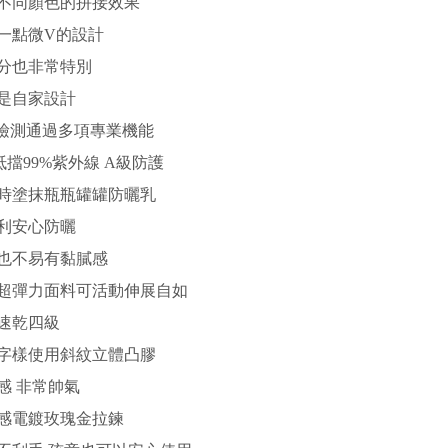
不同顏色的拼接效果
一點微V的設計
分也非常特別
是自家設計
S檢測通過多項專業機能
+ 抵擋99%紫外線 A級防護
時塗抹瓶瓶罐罐防曬乳
利安心防曬
也不易有黏膩感
超彈力面料可活動伸展自如
速乾四級
字樣使用斜紋立體凸膠
感 非常帥氣
感電鍍玫瑰金拉鍊