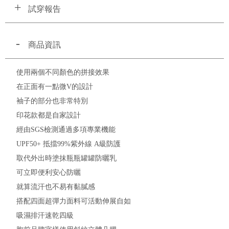
試穿報告
商品資訊
使用兩個不同顏色的拼接效果
在正面有一點微V的設計
袖子的部分也非常特別
印花款都是自家設計
經由SGS檢測通過多項專業機能
UPF50+ 抵擋99%紫外線 A級防護
取代外出時塗抹瓶瓶罐罐防曬乳
可立即便利安心防曬
就算流汗也不易有黏膩感
搭配四面超彈力面料可活動伸展自如
吸濕排汗速乾四級