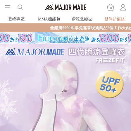
0
登峰專區
MMA機能包
瞬涼北極被
雙件超值組
全館滿$990即享免運🛒現貨商品2個工作天內火速寄出🚚滿額再