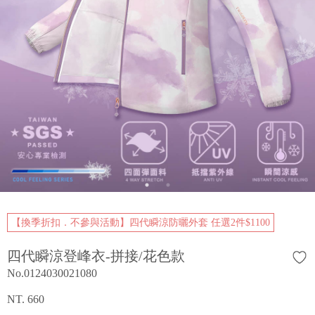
【換季折扣．不參與活動】四代瞬涼防曬外套 任選2件$1100
四代瞬涼登峰衣-拼接/花色款
No.0124030021080
NT. 660