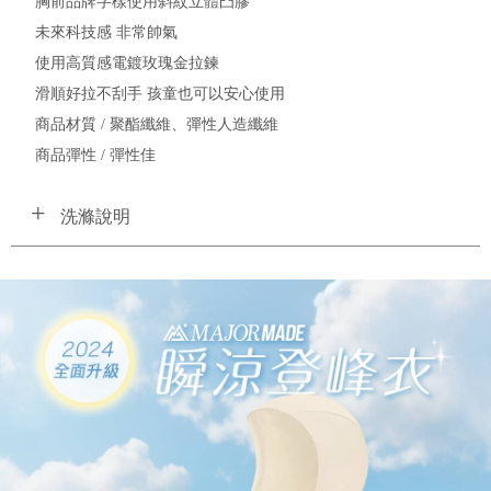
胸前品牌字樣使用斜紋立體凸膠
未來科技感 非常帥氣
使用高質感電鍍玫瑰金拉鍊
滑順好拉不刮手 孩童也可以安心使用
商品材質 / 聚酯纖維、彈性人造纖維
商品彈性 / 彈性佳
洗滌說明