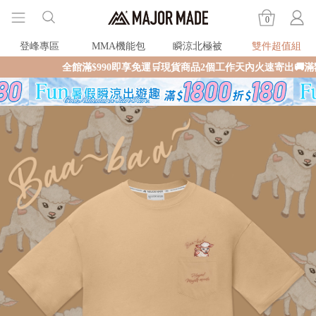
0
登峰專區
MMA機能包
瞬涼北極被
雙件超值組
全館滿$990即享免運🛒現貨商品2個工作天內火速寄出🚚滿額再送限