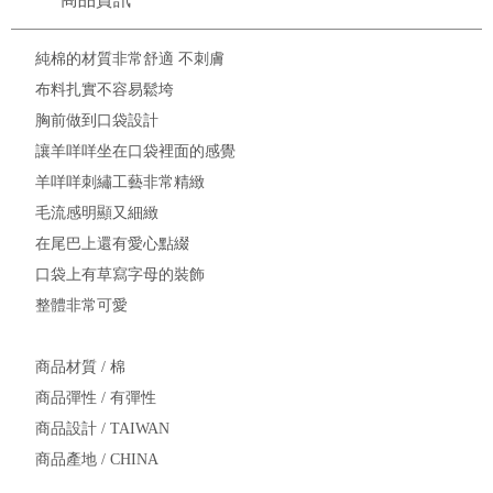
純棉的材質非常舒適 不刺膚
布料扎實不容易鬆垮
胸前做到口袋設計
讓羊咩咩坐在口袋裡面的感覺
羊咩咩刺繡工藝非常精緻
毛流感明顯又細緻
在尾巴上還有愛心點綴
口袋上有草寫字母的裝飾
整體非常可愛
商品材質 / 棉
商品彈性 / 有彈性
商品設計 / TAIWAN
商品產地 / CHINA