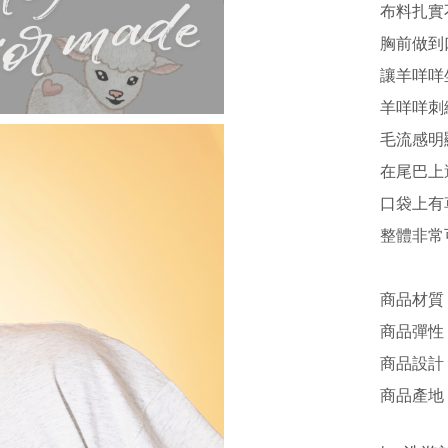
布料扎實
胸前做到
讓羊咩咩
羊咩咩刺
毛流感明
在尾巴上
口袋上有
整體非常
商品材質 
商品彈性 
商品設計 /
商品產地 /