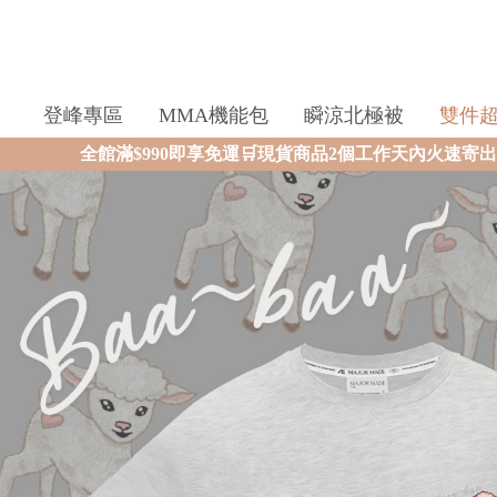
登峰專區
MMA機能包
瞬涼北極被
雙件
免運🛒現貨商品2個工作天內火速寄出🚚滿額再送限量好禮✨