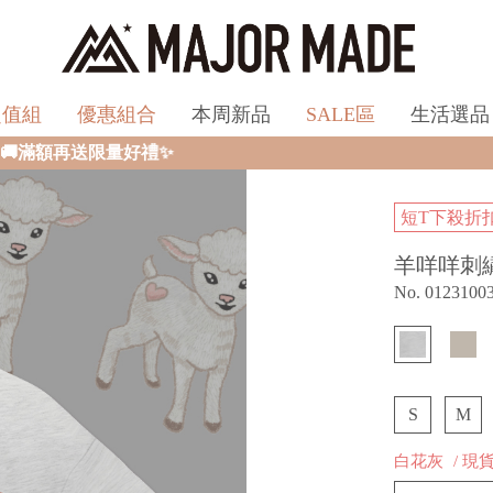
超值組
優惠組合
本周新品
SALE區
生活選品
短T下殺折
羊咩咩刺
No. 0123100
S
M
白花灰
/ 現