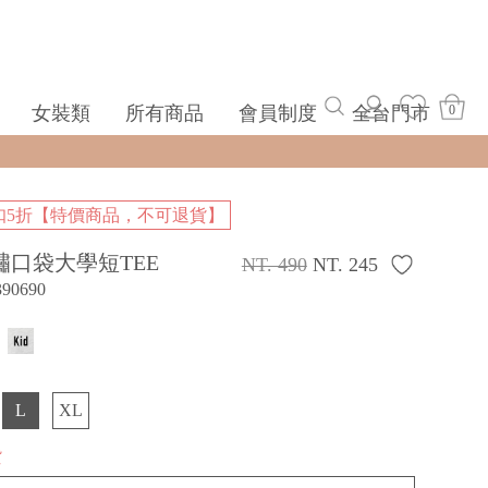
女裝類
所有商品
會員制度
全台門市
0
扣5折【特價商品，不可退貨】
繡口袋大學短TEE
NT. 490
NT. 245
390690
L
XL
貨