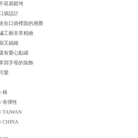
不容易鬆垮
口袋設計
坐在口袋裡面的感覺
繡工藝非常精緻
顯又細緻
還有愛心點綴
草寫字母的裝飾
可愛
/ 棉
/ 有彈性
 TAIWAN
 CHINA