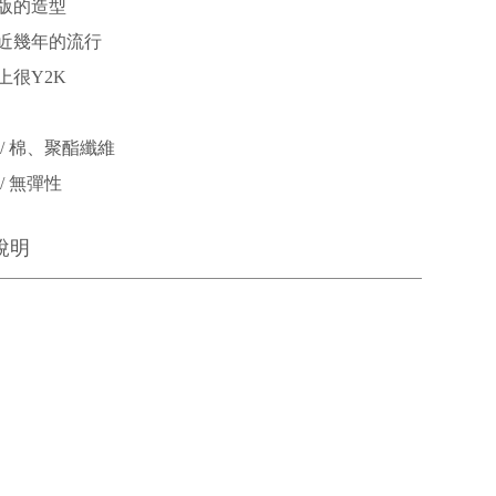
版的造型
近幾年的流行
上很Y2K
/ 棉、聚酯纖維
/ 無彈性
說明