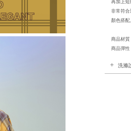
再加上短
非常符合
顏色搭配
商品材質 
商品彈性 
洗滌