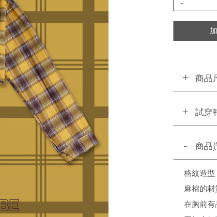
-
商品
試穿
商品
格紋造型
麻棉的材
在胸前有