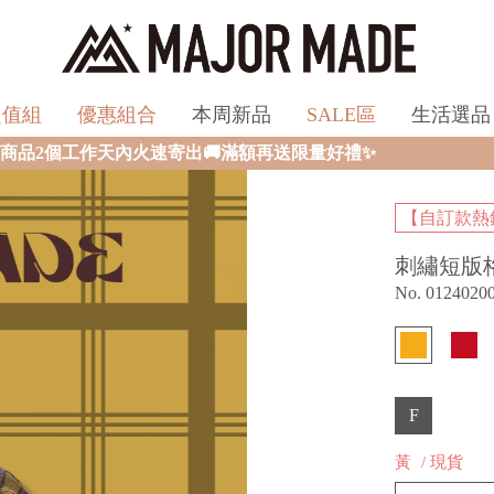
超值組
優惠組合
本周新品
SALE區
生活選品
🚚滿額再送限量好禮✨
【自訂款熱
刺繡短版
No. 0124020
F
黃
/ 現貨