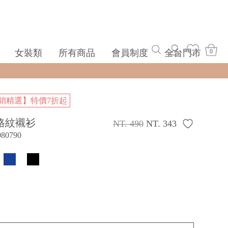
女裝類
所有商品
會員制度
全台門市
0
銷精選】特價7折起
格紋襯衫
NT. 490
NT. 343
080790