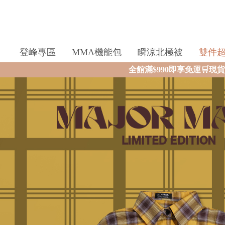
登峰專區
MMA機能包
瞬涼北極被
雙件
全館滿$990即享免運🛒現貨商品2個工作天內火速寄出