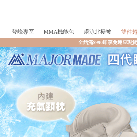
登峰專區
MMA機能包
瞬涼北極被
雙件
全館滿$990即享免運🛒現貨商品2個工作天內火速