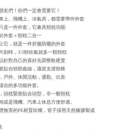
朋友們！你們一定會需要它！
車上、飛機上、冷氣房，都需要帶件外套
只是一件外套，它兼具頸枕功能
於外套＋頸枕二合一
上它，就是一件舒服防曬的外套
片刻時，3-5秒吹氣就多一顆頸枕
以針對自己的喜好去調整軟硬度
更貼合頸部曲線，適當支撐頸椎
，戶外、休閒活動，通勤、出差
場合的多功能外套。
，頭枕緊密貼合頭型，非一般頸枕
盹或是飛機、汽車上休息方便舒適。
體無害的PE材質吹嘴，管子採用天然橡膠製成
法