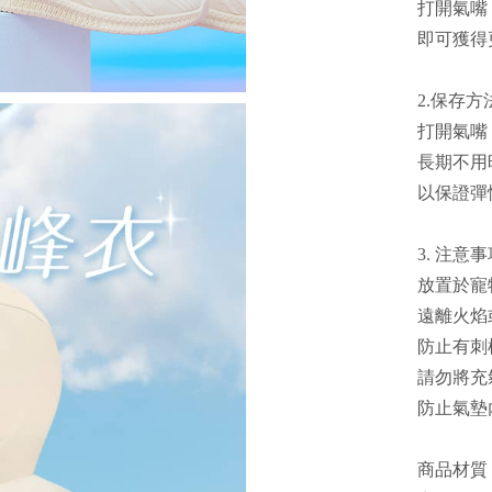
打開氣嘴
即可獲得
2.保存方
打開氣嘴
長期不用
以保證彈
3. 注意
放置於寵
遠離火焰
防止有刺
請勿將充
防止氣墊
商品材質