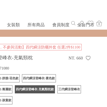
女裝類
所有商品
會員制度
全台門市
0
．不參與活動】四代瞬涼防曬外套 任選2件$1100
登峰衣-充氣頸枕
NT. 660
71080
-拼接/花色款
四代瞬涼登峰衣-素色款
-漸層款
四代瞬涼登峰衣-充氣頸枕款
三代瞬涼登峰衣
-孩童款