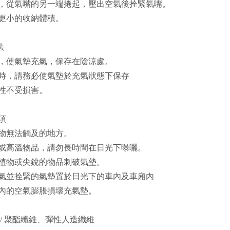
，從氣嘴的另一端捲起，壓出空氣後拴緊氣嘴。
更小的收納體積。
法
，使氣墊充氣，保存在陰涼處。
時，請務必使氣墊於充氣狀態下保存
性不受損害。
事項
物無法觸及的地方。
或高溫物品，請勿長時間在日光下曝曬。
植物或尖銳的物品刺破氣墊。
氣並拴緊的氣墊置於日光下的車內及車廂內
內的空氣膨脹損壞充氣墊。
 / 聚酯纖維、彈性人造纖維