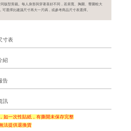
女同版型剪裁。每人身形與穿著喜好不同，若肩寬、胸圍、臀圍較大
，可選擇比建議尺寸再大一尺碼，或參考商品尺寸表選擇。
尺寸表
介紹
報告
資訊
，如一次性貼紙，有撕開未保存完整
無法提供退換貨