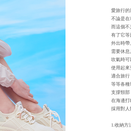
愛旅行的
不論是在
而這個不
有了它等
外出時帶
需要休息
吹氣時可
使用起來
適合旅行
等等各種
支撐頸部
在海邊打
採用對人
1.收納方