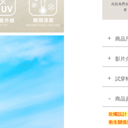
此款為男
者
商品
影片
試穿
商品
吹嘴設計
衛生關係