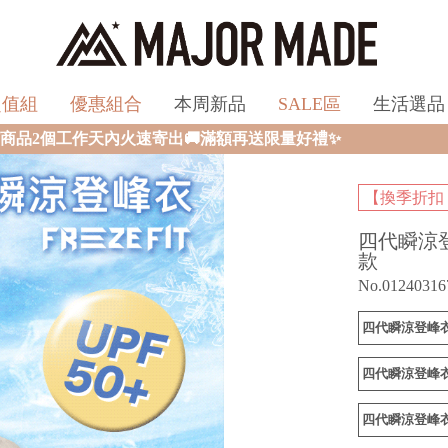
超值組
優惠組合
本周新品
SALE區
生活選品
寄出🚚滿額再送限量好禮✨
【換季折扣
四代瞬涼
款
No.01240316
四代瞬涼登峰衣
四代瞬涼登峰衣
四代瞬涼登峰衣