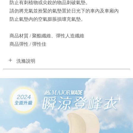
防止有刺植物或尖銳的物品刺破氣墊。
請勿將充氣並拴緊的氣墊置於日光下的車內及車廂內
防止氣墊內的空氣膨脹損壞充氣墊。
商品材質 / 聚酯纖維、彈性人造纖維
商品彈性 / 彈性佳 
洗滌說明