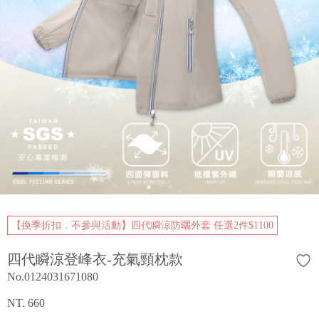
【換季折扣．不參與活動】四代瞬涼防曬外套 任選2件$1100
四代瞬涼登峰衣-充氣頸枕款
No.0124031671080
NT. 660