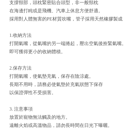
支撐頸部，頭枕緊密貼合頭型，非一般頸枕
在海邊打盹或是飛機、汽車上休息方便舒適。
採用對人體無害的PE材質吹嘴，管子採用天然橡膠製成
1.收納方法
打開氣嘴，從氣嘴的另一端捲起，壓出空氣後拴緊氣嘴。
即可獲得更小的收納體積。
2.保存方法
打開氣嘴，使氣墊充氣，保存在陰涼處。
長期不用時，請務必使氣墊於充氣狀態下保存
以保證彈性不受損害。
3. 注意事項
放置於寵物無法觸及的地方。
遠離火焰或高溫物品，請勿長時間在日光下曝曬。