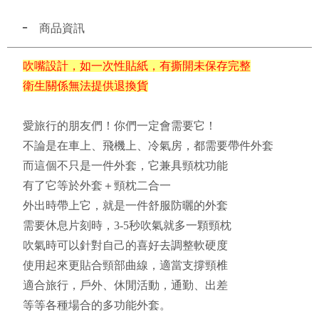
商品資訊
吹嘴設計，如一次性貼紙，有撕開未保存完整
衛生關係無法提供退換貨
愛旅行的朋友們！你們一定會需要它！
不論是在車上、飛機上、冷氣房，都需要帶件外套
而這個不只是一件外套，它兼具頸枕功能
有了它等於外套＋頸枕二合一
外出時帶上它，就是一件舒服防曬的外套
需要休息片刻時，3-5秒吹氣就多一顆頸枕
吹氣時可以針對自己的喜好去調整軟硬度
使用起來更貼合頸部曲線，適當支撐頸椎
適合旅行，戶外、休閒活動，通勤、出差
等等各種場合的多功能外套。