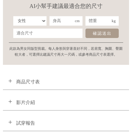
AI小幫手建議最適合您的尺寸
cm
kg
確認送出
此款為男女同版型剪裁。每人身形與穿著喜好不同，若肩寬、胸圍、臀圍
較大者，可選擇比建議尺寸再大一尺碼，或參考商品尺寸表選擇。
商品尺寸表
影片介紹
試穿報告