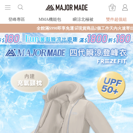
0
登峰專區
MMA機能包
瞬涼北極被
雙件超值組
全館滿$990即享免運🛒現貨商品2個工作天內火速寄出🚚滿額再送限量