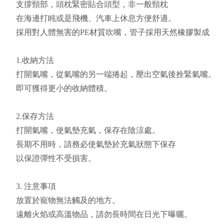
支撐頸部，頭枕緊密貼合頭型，非一般頸枕
在海邊打盹或是飛機、汽車上休息方便舒適。
採用對人體無害的PE材質吹嘴，管子採用天然橡膠製成
1.收納方法
打開氣嘴，從氣嘴的另一端捲起，壓出空氣後拴緊氣嘴。
即可獲得更小的收納體積。
2.保存方法
打開氣嘴，使氣墊充氣，保存在陰涼處。
長期不用時，請務必使氣墊於充氣狀態下保存
以保證彈性不受損害。
3. 注意事項
放置於寵物無法觸及的地方。
遠離火焰或高溫物品，請勿長時間在日光下曝曬。