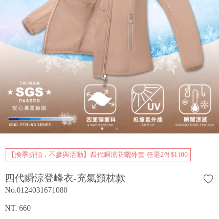
【換季折扣．不參與活動】四代瞬涼防曬外套 任選2件$1100
四代瞬涼登峰衣-充氣頸枕款
No.0124031671080
NT. 660