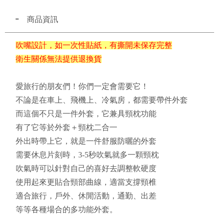
商品資訊
吹嘴設計，如一次性貼紙，有撕開未保存完整
衛生關係無法提供退換貨
愛旅行的朋友們！你們一定會需要它！
不論是在車上、飛機上、冷氣房，都需要帶件外套
而這個不只是一件外套，它兼具頸枕功能
有了它等於外套＋頸枕二合一
外出時帶上它，就是一件舒服防曬的外套
需要休息片刻時，3-5秒吹氣就多一顆頸枕
吹氣時可以針對自己的喜好去調整軟硬度
使用起來更貼合頸部曲線，適當支撐頸椎
適合旅行，戶外、休閒活動，通勤、出差
等等各種場合的多功能外套。