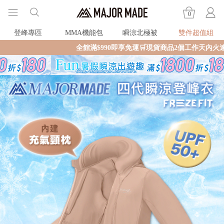
0
登峰專區
MMA機能包
瞬涼北極被
雙件超值組
全館滿$990即享免運🛒現貨商品2個工作天內火速寄出🚚滿額再送