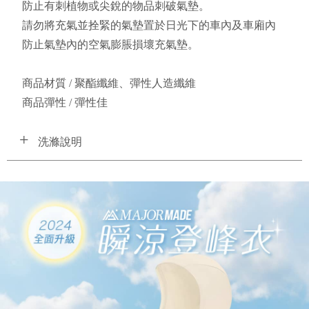
防止有刺植物或尖銳的物品刺破氣墊。
請勿將充氣並拴緊的氣墊置於日光下的車內及車廂內
防止氣墊內的空氣膨脹損壞充氣墊。
商品材質 / 聚酯纖維、彈性人造纖維
商品彈性 / 彈性佳 
洗滌說明