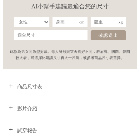
AI小幫手建議最適合您的尺寸
cm
kg
確認送出
此款為男女同版型剪裁。每人身形與穿著喜好不同，若肩寬、胸圍、臀圍
較大者，可選擇比建議尺寸再大一尺碼，或參考商品尺寸表選擇。
商品尺寸表
影片介紹
試穿報告