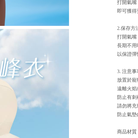
打開氣嘴
即可獲得
2.保存方
打開氣嘴
長期不用
以保證彈
3. 注意
放置於寵
遠離火焰
防止有刺
請勿將充
防止氣墊
商品材質