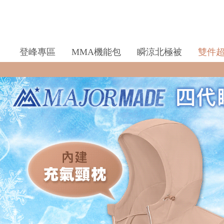
登峰專區
MMA機能包
瞬涼北極被
雙件
全館滿$990即享免運