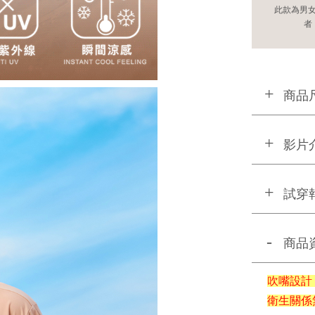
此款為男
者
商品
影片
試穿
商品
吹嘴設計
衛生關係