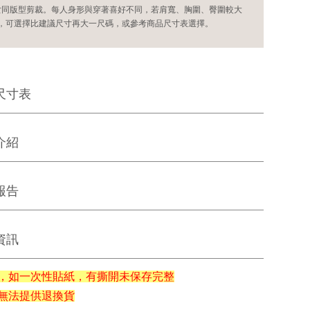
女同版型剪裁。每人身形與穿著喜好不同，若肩寬、胸圍、臀圍較大
，可選擇比建議尺寸再大一尺碼，或參考商品尺寸表選擇。
尺寸表
介紹
報告
資訊
，如一次性貼紙，有撕開未保存完整
無法提供退換貨