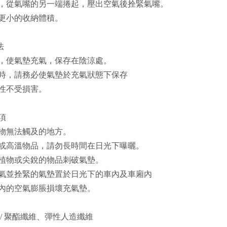
，從氣嘴的另一端捲起，壓出空氣後拴緊氣嘴。
更小的收納體積。
法
，使氣墊充氣，保存在陰涼處。
時，請務必使氣墊於充氣狀態下保存
性不受損害。
事項
物無法觸及的地方。
或高溫物品，請勿長時間在日光下曝曬。
植物或尖銳的物品刺破氣墊。
氣並拴緊的氣墊置於日光下的車內及車廂內
內的空氣膨脹損壞充氣墊。
 / 聚酯纖維、彈性人造纖維