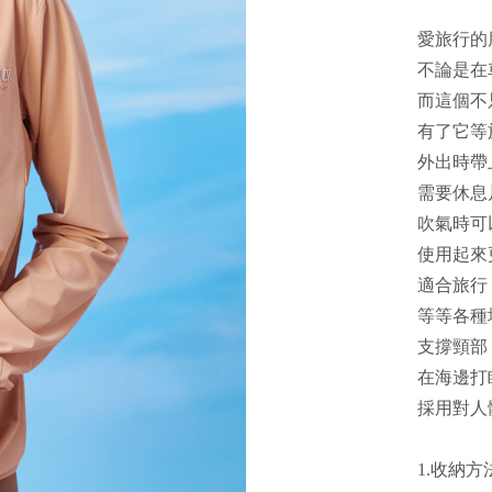
愛旅行的
不論是在
而這個不
有了它等
外出時帶
需要休息
吹氣時可
使用起來
適合旅行
等等各種
支撐頸部
在海邊打
採用對人
1.收納方