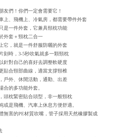
朋友們！你們一定會需要它！
車上、飛機上、冷氣房，都需要帶件外套
只是一件外套，它兼具頸枕功能
於外套＋頸枕二合一
上它，就是一件舒服防曬的外套
片刻時，3-5秒吹氣就多一顆頸枕
以針對自己的喜好去調整軟硬度
更貼合頸部曲線，適當支撐頸椎
，戶外、休閒活動，通勤、出差
場合的多功能外套。
，頭枕緊密貼合頭型，非一般頸枕
盹或是飛機、汽車上休息方便舒適。
體無害的PE材質吹嘴，管子採用天然橡膠製成
法