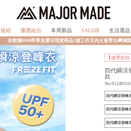
超值組
優惠組合
本周新品
SALE區
生活選品
現貨商品2個工作天內火速寄出🚚滿額再送限量好禮✨
【換季折扣
四代瞬涼
款
No.01240316
四代瞬涼登峰衣
四代瞬涼登峰衣
四代瞬涼登峰衣