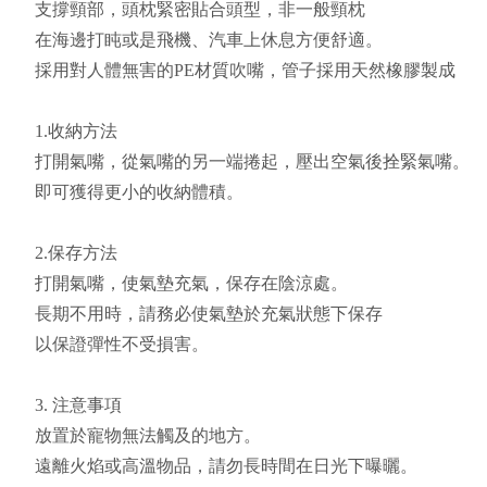
支撐頸部，頭枕緊密貼合頭型，非一般頸枕
在海邊打盹或是飛機、汽車上休息方便舒適。
採用對人體無害的PE材質吹嘴，管子採用天然橡膠製成
1.收納方法
打開氣嘴，從氣嘴的另一端捲起，壓出空氣後拴緊氣嘴。
即可獲得更小的收納體積。
2.保存方法
打開氣嘴，使氣墊充氣，保存在陰涼處。
長期不用時，請務必使氣墊於充氣狀態下保存
以保證彈性不受損害。
3. 注意事項
放置於寵物無法觸及的地方。
遠離火焰或高溫物品，請勿長時間在日光下曝曬。