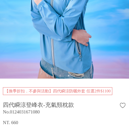
【換季折扣．不參與活動】四代瞬涼防曬外套 任選2件$1100
四代瞬涼登峰衣-充氣頸枕款
No.0124031671080
NT. 660