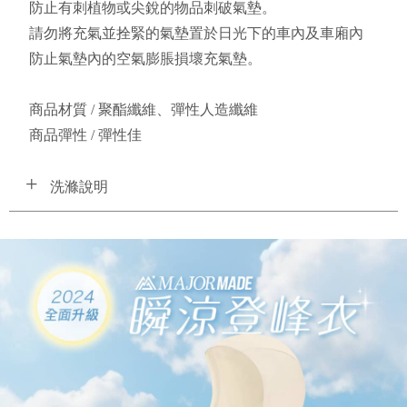
防止有刺植物或尖銳的物品刺破氣墊。
請勿將充氣並拴緊的氣墊置於日光下的車內及車廂內
防止氣墊內的空氣膨脹損壞充氣墊。
商品材質 / 聚酯纖維、彈性人造纖維
商品彈性 / 彈性佳 
洗滌說明