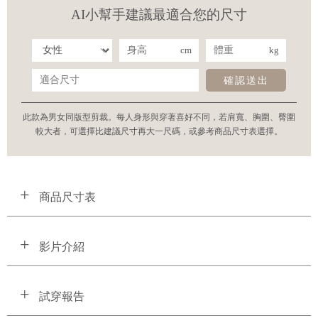
AI小幫手建議最適合您的尺寸
cm
kg
確認送出
此款為男女同版型剪裁。每人身形與穿著喜好不同，若肩寬、胸圍、臀圍
較大者，可選擇比建議尺寸再大一尺碼，或參考商品尺寸表選擇。
商品尺寸表
影片介紹
試穿報告