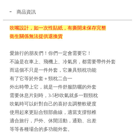
商品資訊
吹嘴設計，如一次性貼紙，有撕開未保存完整
衛生關係無法提供退換貨
愛旅行的朋友們！你們一定會需要它！
不論是在車上、飛機上、冷氣房，都需要帶件外套
而這個不只是一件外套，它兼具頸枕功能
有了它等於外套＋頸枕二合一
外出時帶上它，就是一件舒服防曬的外套
需要休息片刻時，3-5秒吹氣就多一顆頸枕
吹氣時可以針對自己的喜好去調整軟硬度
使用起來更貼合頸部曲線，適當支撐頸椎
適合旅行，戶外、休閒活動，通勤、出差
等等各種場合的多功能外套。