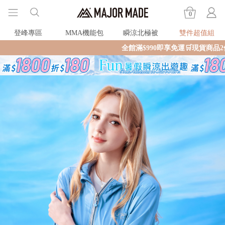
0
登峰專區
MMA機能包
瞬涼北極被
雙件超值組
全館滿$990即享免運🛒現貨商品2個工作天內火