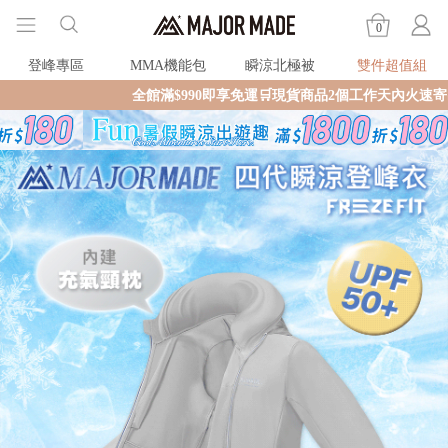
0
登峰專區
MMA機能包
瞬涼北極被
雙件超值組
全館滿$990即享免運🛒現貨商品2個工作天內火速寄出🚚滿額再送限