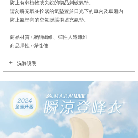
防止有刺植物或尖銳的物品刺破氣墊。
請勿將充氣並拴緊的氣墊置於日光下的車內及車廂內
防止氣墊內的空氣膨脹損壞充氣墊。
商品材質 / 聚酯纖維、彈性人造纖維
商品彈性 / 彈性佳 
洗滌說明