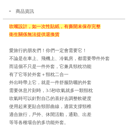
商品資訊
吹嘴設計，如一次性貼紙，有撕開未保存完整
衛生關係無法提供退換貨
愛旅行的朋友們！你們一定會需要它！
不論是在車上、飛機上、冷氣房，都需要帶件外套
而這個不只是一件外套，它兼具頸枕功能
有了它等於外套＋頸枕二合一
外出時帶上它，就是一件舒服防曬的外套
需要休息片刻時，3-5秒吹氣就多一顆頸枕
吹氣時可以針對自己的喜好去調整軟硬度
使用起來更貼合頸部曲線，適當支撐頸椎
適合旅行，戶外、休閒活動，通勤、出差
等等各種場合的多功能外套。