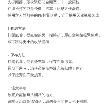
支撐頸部，頭枕緊密貼合頭型，非一般頸枕
在海邊打盹或是飛機、汽車上休息方便舒適。
採用對人體無害的PE材質吹嘴，管子採用天然橡膠製成
1.收納方法
打開氣嘴，從氣嘴的另一端捲起，壓出空氣後拴緊氣嘴。
即可獲得更小的收納體積。
2.保存方法
打開氣嘴，使氣墊充氣，保存在陰涼處。
長期不用時，請務必使氣墊於充氣狀態下保存
以保證彈性不受損害。
3. 注意事項
放置於寵物無法觸及的地方。
遠離火焰或高溫物品，請勿長時間在日光下曝曬。