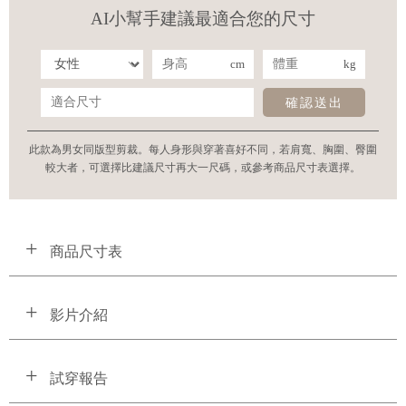
AI小幫手建議最適合您的尺寸
cm
kg
確認送出
此款為男女同版型剪裁。每人身形與穿著喜好不同，若肩寬、胸圍、臀圍
較大者，可選擇比建議尺寸再大一尺碼，或參考商品尺寸表選擇。
商品尺寸表
影片介紹
試穿報告