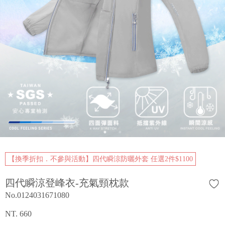
【換季折扣．不參與活動】四代瞬涼防曬外套 任選2件$1100
四代瞬涼登峰衣-充氣頸枕款
No.0124031671080
NT. 660