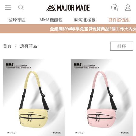
0
登峰專區
MMA機能包
瞬涼北極被
雙件超值組
全館滿$990即享免運🛒現貨商品2個工作天內火
首頁
所有商品
排序