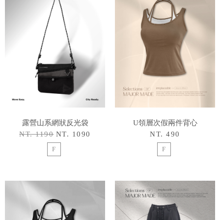
露營山系網狀反光袋
U領層次假兩件背心
NT. 1190
NT. 1090
NT. 490
F
F