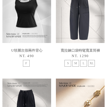
U領層次假兩件背心
寬拉鍊口袋時髦寬直筒褲
NT. 490
NT. 1290
F
S
M
L
XL