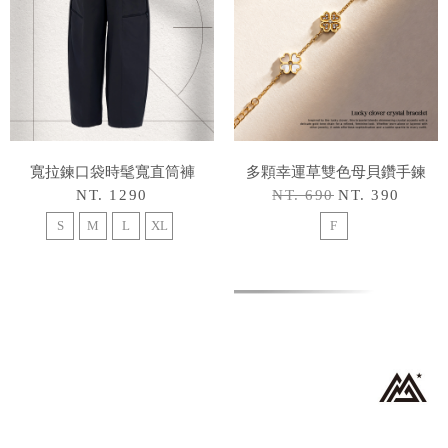
寬拉鍊口袋時髦寬直筒褲
多顆幸運草雙色母貝鑽手鍊
NT. 1290
NT. 690
NT. 390
S
M
L
XL
F