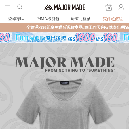
0
登峰專區
MMA機能包
瞬涼北極被
雙件超值組
全館滿$990即享免運🛒現貨商品2個工作天內火速寄出🚚滿額再送限