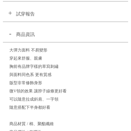
試穿報告
商品資訊
大彈力面料 不易變形
穿起來舒服、親膚
胸前有品牌字樣的草寫刺繡
與面料同色系 更有質感
版型非常修飾身形
微V領的效果 讓脖子線條更好看
可以隨意拉成斜肩、一字領
隨意搭配下半身都好看
商品材質 / 棉、聚酯纖維