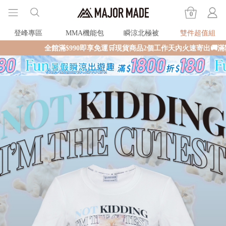
0
登峰專區
MMA機能包
瞬涼北極被
雙件超值組
全館滿$990即享免運🛒現貨商品2個工作天內火速寄出🚚滿額再送限