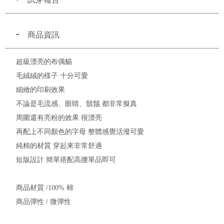
商品資訊
超級漂亮的布偶貓
毛絨絨的樣子 十分可愛
細緻的印刷效果
不論是毛流感、眼睛、鬍鬚 都非常擬真
周圍還有亮粉的效果 很漂亮
再配上不同顏色的字母 整體感覺活潑可愛
純棉的材質 穿起來非常舒適
短版設計 簡單搭配高腰單品即可
商品材質 /100% 棉
商品彈性 / 微彈性