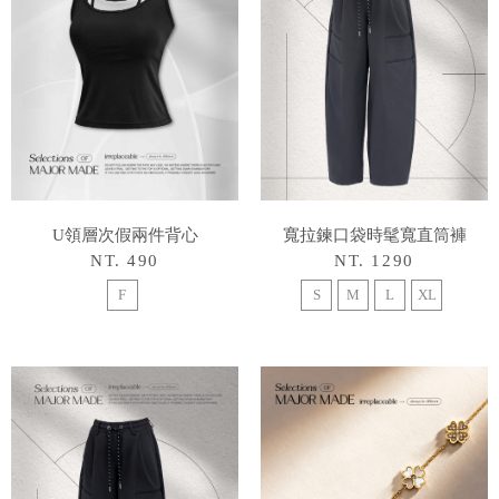
U領層次假兩件背心
寬拉鍊口袋時髦寬直筒褲
NT. 490
NT. 1290
F
S
M
L
XL