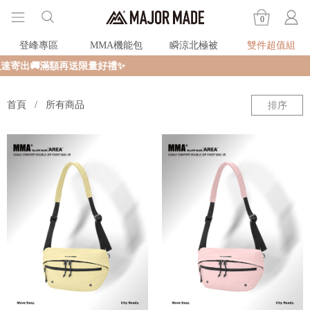
0
登峰專區
MMA機能包
瞬涼北極被
雙件超值組
寄出🚚滿額再送限量好禮✨
首頁
所有商品
排序