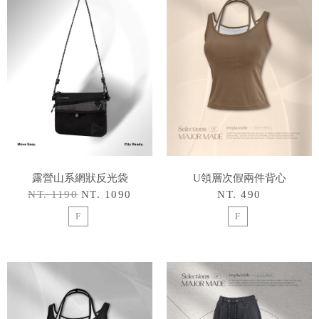
露營山系網狀反光袋
U領層次假兩件背心
NT. 1190
NT. 1090
NT. 490
F
F