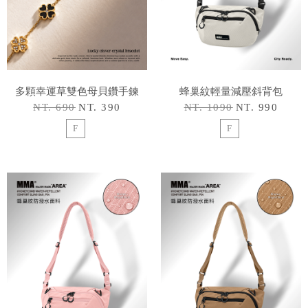
多顆幸運草雙色母貝鑽手鍊
蜂巢紋輕量減壓斜背包
NT. 690
NT. 390
NT. 1090
NT. 990
F
F