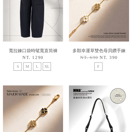
寬拉鍊口袋時髦寬直筒褲
多顆幸運草雙色母貝鑽手鍊
NT. 1290
NT. 690
NT. 390
S
M
L
XL
F