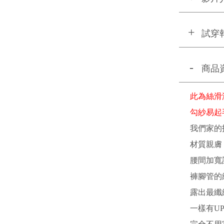
試穿
商品
此為絲滑
勾紗易起
我們家的
材質親膚
腰間加寬
褲腳管的
露出最纖
一樣有UP