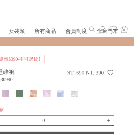
女裝類
所有商品
會員制度
全台門市
0
惠$390‧不可退貨】
登峰褲
NT. 690
NT. 390
530990
售罄
+