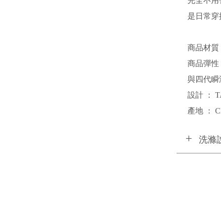
完全不用
是日常穿
商品材質
商品彈性 
與四代瞬
設計 ： T
產地 ： C
洗滌