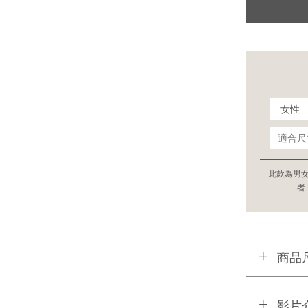
此款為男
者
商品
影片