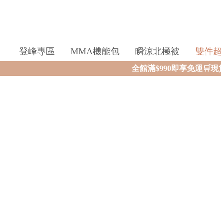
登峰專區
MMA機能包
瞬涼北極被
雙件
全館滿$990即享免運🛒現貨