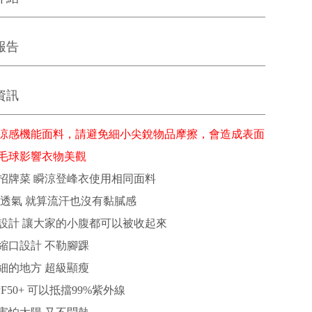
報告
資訊
涼感機能面料，請避免細小尖銳物品摩擦，會造成表面
毛球影響衣物美觀
招牌菜 瞬涼登峰衣使用相同面料
 透氣 就算流汗也沒有黏膩感
設計 讓大家的小腹都可以被收起來
縮口設計 不勒腳踝
細的地方 超級顯瘦
F50+ 可以抵擋99%紫外線