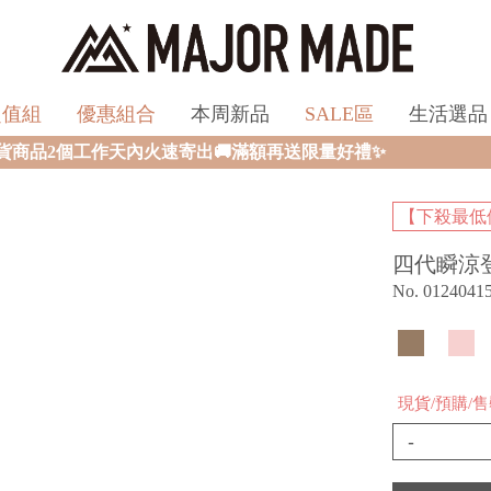
超值組
優惠組合
本周新品
SALE區
生活選品
商品2個工作天內火速寄出🚚滿額再送限量好禮✨
【下殺最低優
四代瞬涼
No. 0124041
現貨/預購/
-