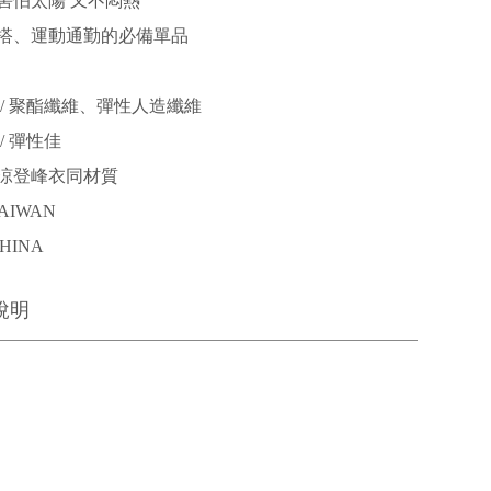
害怕太陽 又不悶熱
搭、運動通勤的必備單品
 / 聚酯纖維、彈性人造纖維
/ 彈性佳
涼登峰衣同材質
AIWAN
HINA
說明