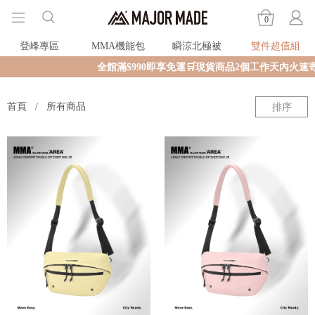
0
登峰專區
MMA機能包
瞬涼北極被
雙件超值組
全館滿$990即享免運🛒現貨商品2個工作天內火速寄
首頁
所有商品
排序