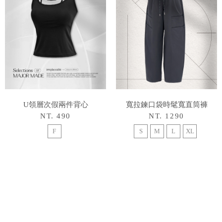
U領層次假兩件背心
寬拉鍊口袋時髦寬直筒褲
NT. 490
NT. 1290
F
S
M
L
XL