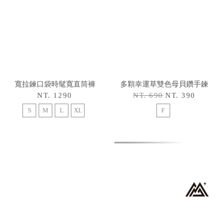
寬拉鍊口袋時髦寬直筒褲
多顆幸運草雙色母貝鑽手鍊
NT. 1290
NT. 690
NT. 390
S
M
L
XL
F