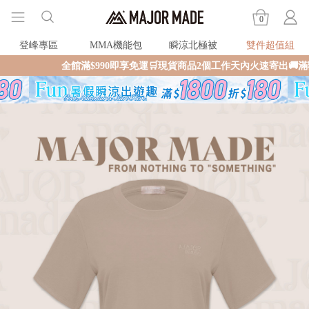
0
登峰專區
MMA機能包
瞬涼北極被
雙件超值組
全館滿$990即享免運🛒現貨商品2個工作天內火速寄出🚚滿額再送