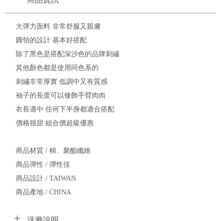
大彈力面料 非常舒服又親膚
圓領的設計 基本好搭配
除了黑色是搭配深沙色的品牌刺繡
其他顏色都是使用同色系的
刺繡非常厚實 低調中又有質感
袖子的長度可以修飾手臂肉肉
衣長適中 任何下半身都適合搭配
價格很甜 組合價超級優惠
商品材質 / 棉、聚酯纖維
商品彈性 / 彈性佳
商品設計 / TAIWAN
商品產地 / CHINA
洗滌說明