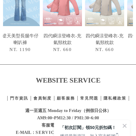
逆天美型長腿牛仔
四代瞬涼登峰衣-充
四代瞬涼登峰衣-充
四
喇叭褲
氣頸枕款
氣頸枕款
NT. 1190
NT. 660
NT. 660
WEBSITE SERVICE
門市資訊
會員制度
顧客服務
常見問題
隱私權政策
週一至週五 Monday to Friday（例假日公休）
AM9:00~PM12:30 / PM1:30~6:00
客服電話：
02-2332-0855
「初次訂閱」領50元折扣碼！
E-MAIL：
SERVICE@MAJORMADE.COM.TW
獲得最新資訊，加入官方帳號👇