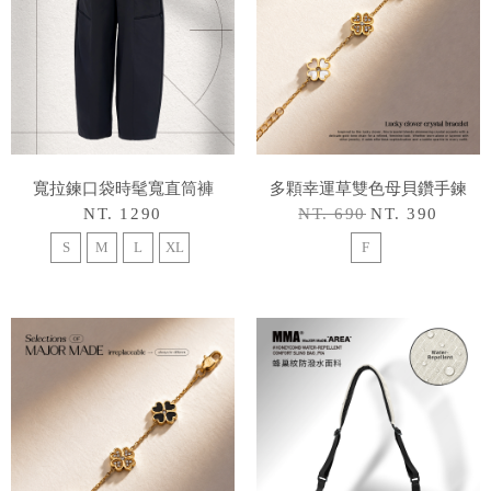
寬拉鍊口袋時髦寬直筒褲
多顆幸運草雙色母貝鑽手鍊
NT. 1290
NT. 690
NT. 390
S
M
L
XL
F