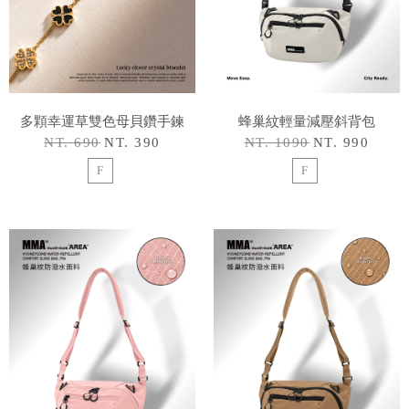
多顆幸運草雙色母貝鑽手鍊
蜂巢紋輕量減壓斜背包
NT. 690
NT. 390
NT. 1090
NT. 990
F
F