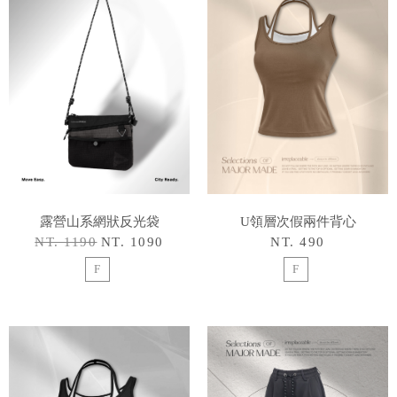
露營山系網狀反光袋
U領層次假兩件背心
NT. 1190
NT. 1090
NT. 490
F
F