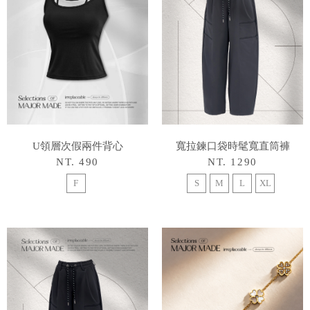
U領層次假兩件背心
寬拉鍊口袋時髦寬直筒褲
NT. 490
NT. 1290
F
S
M
L
XL