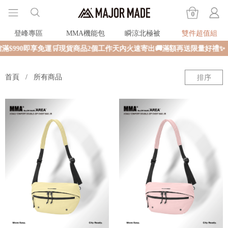
0
登峰專區
MMA機能包
瞬涼北極被
雙件超值組
$990即享免運🛒現貨商品2個工作天內火速寄出🚚滿額再送限量好禮✨
首頁
所有商品
排序