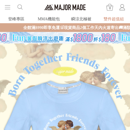
0
登峰專區
MMA機能包
瞬涼北極被
雙件超值組
全館滿$990即享免運🛒現貨商品2個工作天內火速寄出🚚滿額再送限