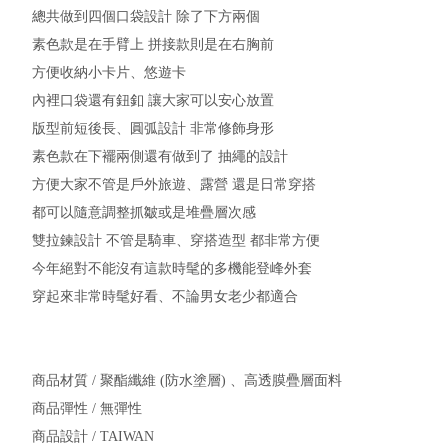
總共做到四個口袋設計 除了下方兩個
素色款是在手臂上 拼接款則是在右胸前
方便收納小卡片、悠遊卡
內裡口袋還有鈕釦 讓大家可以安心放置
版型前短後長、圓弧設計 非常修飾身形
素色款在下襬兩側還有做到了 抽繩的設計
方便大家不管是戶外旅遊、露營 還是日常穿搭
都可以隨意調整抓皺或是堆疊層次感
雙拉鍊設計 不管是騎車、穿搭造型 都非常方便
今年絕對不能沒有這款時髦的多機能登峰外套
穿起來非常時髦好看、不論男女老少都適合
商品材質 / 聚酯纖維 (防水塗層) 、高透膜疊層面料
商品彈性 / 無彈性
商品設計 / TAIWAN