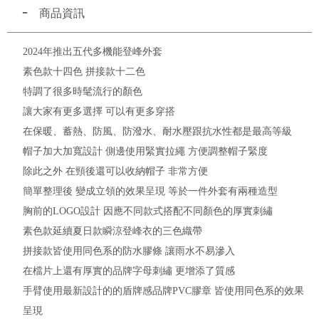
商品資訊
2024年推出五代多機能登峰外套
素色款十四色 拼接款十二色
特調了很多時髦流行的顏色
讓大家有更多選擇 可以有更多穿搭
在保暖、蓄熱、防風、防潑水、耐水壓跟抗水性都是最高等級
帽子加大加寬設計 側邊使用緊實拉繩 方便調整帽子緊度
除此之外 在頸後還可以收納帽子 非常方便
簡單整理後 變成立領的效果呈現 等於一件外套有兩種造型
胸前的LOGO設計 因應不同款式搭配不同顏色的厚實刺繡
素色款延續夏日款瞬涼登峰衣的三色織帶
拼接款皆使用同色系的防水膠條 讓雨水不易滲入
在檔片上還有厚實的品牌字母刺繡 更增添了質感
手臂使用最新設計的的盾牌感品牌PVC膠章 皆使用同色系的效果
呈現