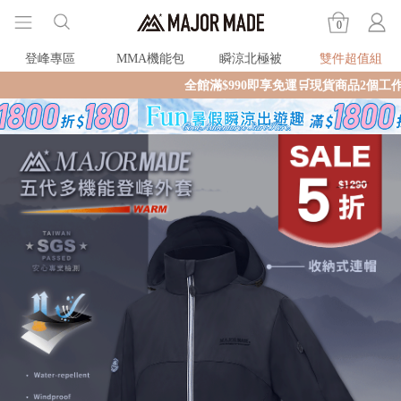
0
登峰專區
MMA機能包
瞬涼北極被
雙件超值組
全館滿$990即享免運🛒現貨商品2個工作天內火速寄出