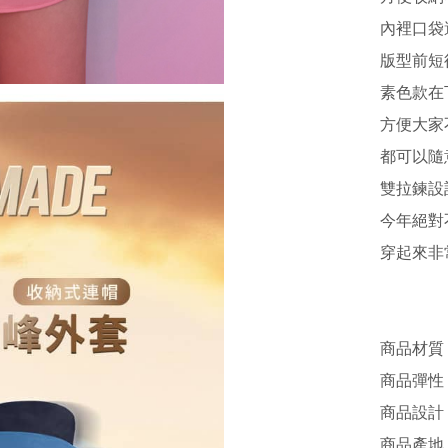
內裡口袋
版型前短
素色款在
方便大家
都可以隨
雙拉鍊設
今年絕對
穿起來非
商品材質 
商品彈性 
商品設計 /
商品產地 /