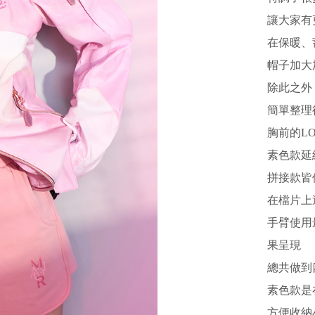
讓大家有
在保暖、
帽子加大
除此之外
簡單整理
胸前的L
素色款延
拼接款皆
在檔片上
手臂使用
果呈現
總共做到
素色款是
方便收納