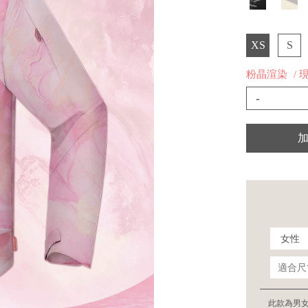
XS
S
粉晶渲染
/ 
-
此款為男