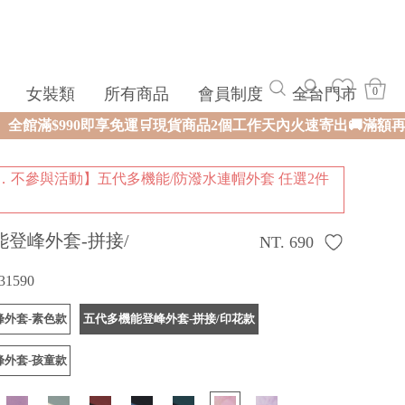
女裝類
所有商品
會員制度
全台門市
0
現貨商品2個工作天內火速寄出🚚滿額再送限量好禮✨
．不參與活動】五代多機能/防潑水連帽外套 任選2件
能登峰外套-拼接/
NT. 690
31590
峰外套-素色款
五代多機能登峰外套-拼接/印花款
峰外套-孩童款