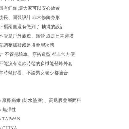
還有鈕釦 讓大家可以安心放置
後長、圓弧設計 非常修飾身形
下襬兩側還有做到了 抽繩的設計
不管是戶外旅遊、露營 還是日常穿搭
意調整抓皺或是堆疊層次感
計 不管是騎車、穿搭造型 都非常方便
不能沒有這款時髦的多機能登峰外套
常時髦好看、不論男女老少都適合
/ 聚酯纖維 (防水塗層) 、高透膜疊層面料
/ 無彈性
 TAIWAN
 CHINA