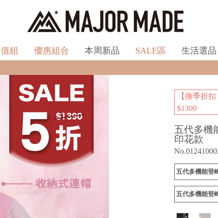
超值組
優惠組合
本周新品
SALE區
生活選品
全館滿$990即享免運
【換季折扣
$1300
五代多機
印花款
No.01241000
五代多機能登
五代多機能登