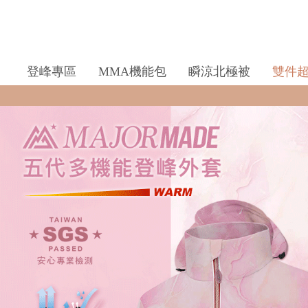
登峰專區
MMA機能包
瞬涼北極被
雙件