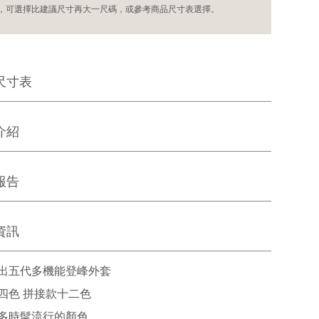
，可選擇比建議尺寸再大一尺碼，或參考商品尺寸表選擇。
尺寸表
介紹
報告
資訊
年推出五代多機能登峰外套
四色 拼接款十二色
多時髦流行的顏色