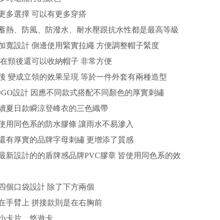
更多選擇 可以有更多穿搭
蓄熱、防風、防潑水、耐水壓跟抗水性都是最高等級
加寬設計 側邊使用緊實拉繩 方便調整帽子緊度
 在頸後還可以收納帽子 非常方便
後 變成立領的效果呈現 等於一件外套有兩種造型
OGO設計 因應不同款式搭配不同顏色的厚實刺繡
續夏日款瞬涼登峰衣的三色織帶
使用同色系的防水膠條 讓雨水不易滲入
還有厚實的品牌字母刺繡 更增添了質感
最新設計的的盾牌感品牌PVC膠章 皆使用同色系的效
四個口袋設計 除了下方兩個
在手臂上 拼接款則是在右胸前
小卡片、悠遊卡