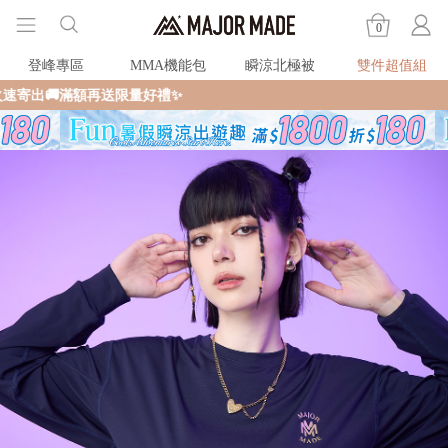
0
登峰專區
MMA機能包
瞬涼北極被
雙件超值組
全館滿$