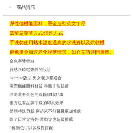
商品資訊
彈性佳機能面料，燙金造型英文字母
需留意穿著方式/清洗方式
手洗勿使用熱水溫度過高的水洗滌以及烘乾機
避免燙金加速老化脫落情形，如介意請避開購買。
金色字雙疊M
質感跟時髦兼具的設計
oversize版型 男女老少都適合
滑面機能面料材質 整體非常親膚
側邊還有金色的線條膠印點綴
後方也有品牌字樣的印刷效果
整體特殊剪裁 穿起來不無聊且更加修飾
除了日常穿搭外 運動穿也超級推薦
9種顏色可以多樣性搭配