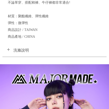
不論單穿、搭配棉褲、牛仔褲都非常適合!
材質：聚酯纖維、彈性纖維
彈性：微彈性
商品設計 / TAIWAN
商品產地 / CHINA
洗滌說明