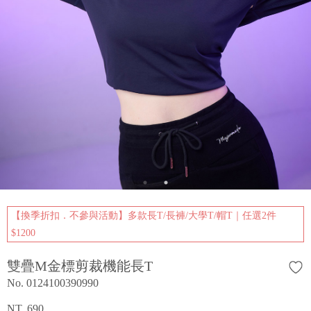
【換季折扣．不參與活動】多款長T/長褲/大學T/帽T｜任選2件
$1200
雙疊M金標剪裁機能長T
No. 0124100390990
NT. 690