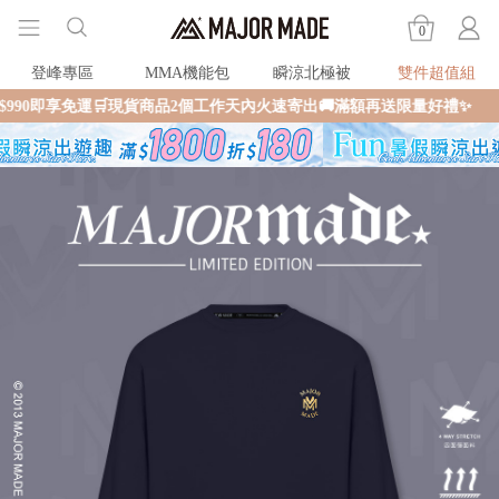
0
登峰專區
MMA機能包
瞬涼北極被
雙件超值組
🛒現貨商品2個工作天內火速寄出🚚滿額再送限量好禮✨