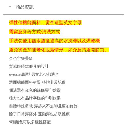
商品資訊
彈性佳機能面料，燙金造型英文字母
需留意穿著方式/清洗方式
手洗勿使用熱水溫度過高的水洗滌以及烘乾機
避免燙金加速老化脫落情形，如介意請避開購買。
金色字雙疊M
質感跟時髦兼具的設計
oversize版型 男女老少都適合
滑面機能面料材質 整體非常親膚
側邊還有金色的線條膠印點綴
後方也有品牌字樣的印刷效果
整體特殊剪裁 穿起來不無聊且更加修飾
除了日常穿搭外 運動穿也超級推薦
9種顏色可以多樣性搭配