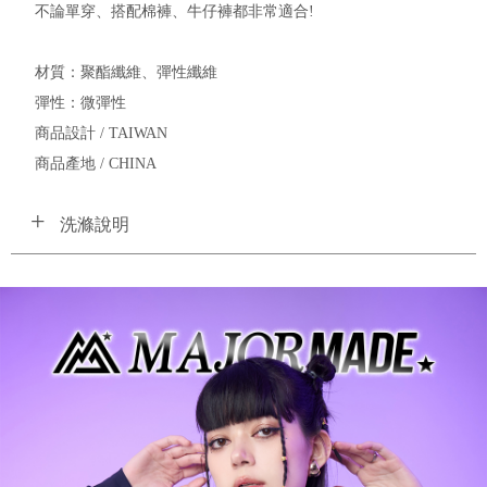
不論單穿、搭配棉褲、牛仔褲都非常適合!
材質：聚酯纖維、彈性纖維
彈性：微彈性
商品設計 / TAIWAN
商品產地 / CHINA
洗滌說明