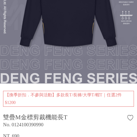
【換季折扣．不參與活動】多款長T/長褲/大學T/帽T｜任選2件
$1200
雙疊M金標剪裁機能長T
No. 0124100390990
NT. 690