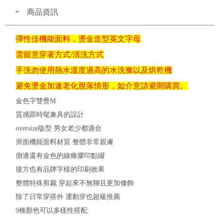
商品資訊
彈性佳機能面料，燙金造型英文字母
需留意穿著方式/清洗方式
手洗勿使用熱水溫度過高的水洗滌以及烘乾機
避免燙金加速老化脫落情形，如介意請避開購買。
金色字雙疊M
質感跟時髦兼具的設計
oversize版型 男女老少都適合
滑面機能面料材質 整體非常親膚
側邊還有金色的線條膠印點綴
後方也有品牌字樣的印刷效果
整體特殊剪裁 穿起來不無聊且更加修飾
除了日常穿搭外 運動穿也超級推薦
9種顏色可以多樣性搭配