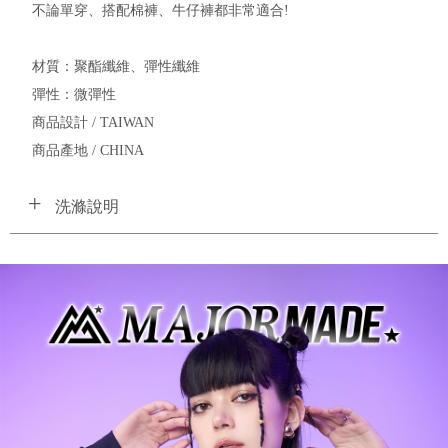
不論單穿、搭配棉褲、牛仔褲都非常適合!
材質：聚酯纖維、彈性纖維
彈性：微彈性
商品設計 / TAIWAN
商品產地 / CHINA
洗滌說明