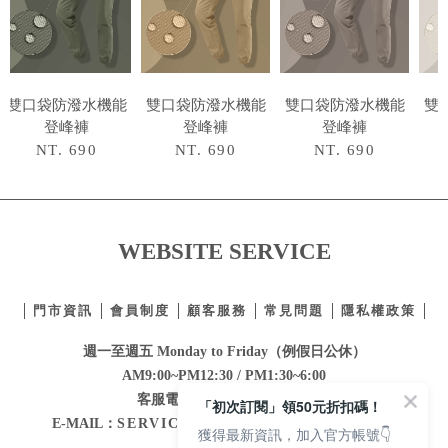
雙口袋防潑水機能
雙口袋防潑水機能
雙口袋防潑水機能
雙
登峰褲
登峰褲
登峰褲
NT. 690
NT. 690
NT. 690
WEBSITE SERVICE
門市資訊
會員制度
顧客服務
常見問題
隱私權政策
週一至週五 Monday to Friday（例假日公休）
AM9:00~PM12:30 / PM1:30~6:00
客服電話：
02-2332-0855
E-MAIL：
SERVICE@MAJORMADE.COM.TW