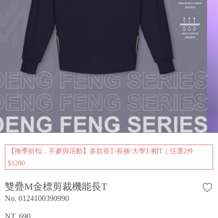
【換季折扣．不參與活動】多款長T/長褲/大學T/帽T｜任選2件
$1200
雙疊M金標剪裁機能長T
No. 0124100390990
NT. 690